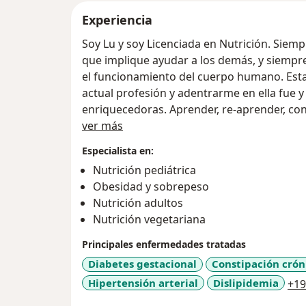
Experiencia
Soy Lu y soy Licenciada en Nutrición. Siem
que implique ayudar a los demás, y siempr
el funcionamiento del cuerpo humano. Esta
actual profesión y adentrarme en ella fue 
enriquecedoras. Aprender, re-aprender, const
Sobre mí
estudiarla, ejercerla, todo un aprendizaje c
ver más
La alimentación es un pilar clave y fundame
Especialista en:
objetivo es poder ayudarte a tener la calid
Nutrición pediátrica
Soy amante de la cocina! Es un espacio don
Obesidad y sobrepeso
Me encanta diseñar, crear contenido y hace
Nutrición adultos
lo vas a ver reflejado en los E-books y rec
Nutrición vegetariana
web y en las recetas riquísimas que publico
Te doy la bienvenida a este especio en dond
Principales enfermedades tratadas
propongas, aprendiendo hábitos para una v
Diabetes gestacional
Constipación crón
dietas restrictivas, no hay alimentos "per
Hipertensión arterial
Dislipidemia
+19
"prohibidos". Cada encuentro se transform