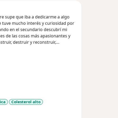
pre supe que iba a dedicarme a algo
e tuve mucho interés y curiosidad por
ndo en el secundario descubrí mi
y es de las cosas más apasionantes y
ruir, destruir y reconstruir,
onstante.
ntal para una vida saludable y mi
ad de vida que te mereces.
de encuentro tranquilidad y conexión.
r fotografía gastronómica...Todo esto
etarios que encontras en esta misma
 en mis redes sociales.
e vas a lograr todo lo que te
ida saludable. Acá dejamos afuera las
ica
Colesterol alto
mitidos" y mucho menos alimentos
a11y_sr_more_diseases
a en una oportunidad de aprendizaje,