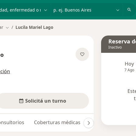
dad, enfermedad o nombre
p. ej. Buenos Aires
ar
Lucila Mariel Lago
Cambiar de ciudad
Reserva de
Inactivo
go
obre las especializaciones
Hoy
7 Ago
cción
Est
Solicitá un turno
nsultorios
Coberturas médicas
Opiniones