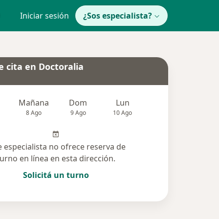
Iniciar sesión
¿Sos especialista?
 cita en Doctoralia
Mañana
Dom
Lun
Mar
Mié
8 Ago
9 Ago
10 Ago
11 Ago
12 Ag
e especialista no ofrece reserva de
turno en línea en esta dirección.
Solicitá un turno