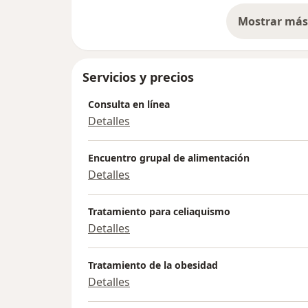
aprendizajes que se transforman en hábito
siempre.
Mostrar más 
so
Trabajamos durante todo el proceso de ma
punto hasta lograr una alimentación total
Servicios y precios
Consulta en línea
Detalles
Encuentro grupal de alimentación
Detalles
Tratamiento para celiaquismo
Detalles
Tratamiento de la obesidad
Detalles