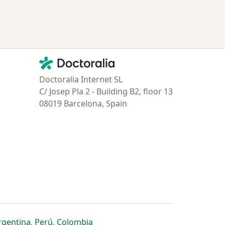
Contacto
Doctoralia - Página de inicio
Doctoralia Internet SL
C/ Josep Pla 2 - Building B2, floor 13
08019 Barcelona, Spain
estaña
 nueva pestaña
n una nueva pestaña
 abre en una nueva pestaña
se abre en una nueva pestaña
se abre en una nueva pestaña
se abre en una nueva pestaña
rgentina
,
Perú
,
Colombia