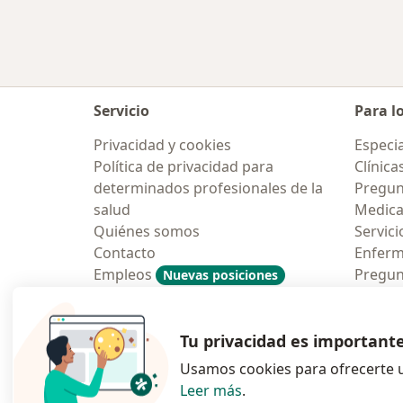
Servicio
Para l
Privacidad y cookies
Especia
Política de privacidad para
Clínica
determinados profesionales de la
Pregunt
salud
Medic
Quiénes somos
Servici
Contacto
Enfer
Empleos
Pregun
Nuevas posiciones
Condiciones Generales de
Aplicac
Contratación
Tu privacidad es important
Usamos cookies para ofrecerte u
Leer más
.
se abre en una n
se abre 
s
Polska
,
Türkiye
,
España
,