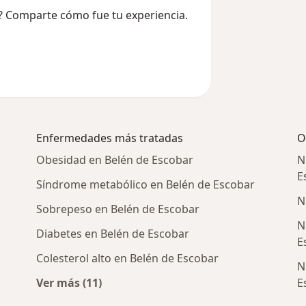
go? Comparte cómo fue tu experiencia.
Enfermedades más tratadas
O
Obesidad en Belén de Escobar
N
E
Síndrome metabólico en Belén de Escobar
N
Sobrepeso en Belén de Escobar
N
Diabetes en Belén de Escobar
E
Colesterol alto en Belén de Escobar
N
Ver más (11)
E
rcanas a Belén de Escobar
Más en esta categoría: Enfermedades más 