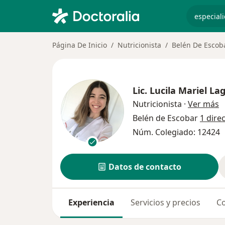
especiali
Página De Inicio
Nutricionista
Belén De Escob
Lic.
Lucila Mariel La
s
Nutricionista
·
Ver más
Belén de Escobar
1 dire
Núm. Colegiado: 12424
Datos de contacto
Experiencia
Servicios y precios
Co