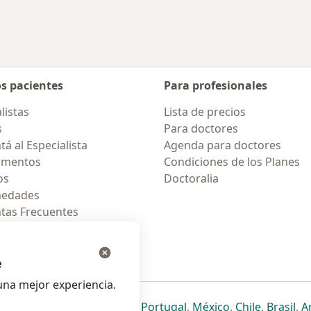
os pacientes
Para profesionales
listas
Lista de precios
s
Para doctores
á al Especialista
Agenda para doctores
amentos
Condiciones de los Planes
os
Doctoralia
medades
tas Frecuentes
ión para móvil
e
na mejor experiencia.
ueva pestaña
en una nueva pestaña
e abre en una nueva pestaña
se abre en una nueva pestaña
se abre en una nueva pestaña
se abre en una nueva pestaña
se abre en una nueva p
se abre en una
se abre e
se
Italia
,
Deutschland
,
Česko
,
Portugal
,
México
,
Chile
,
Brasil
,
A