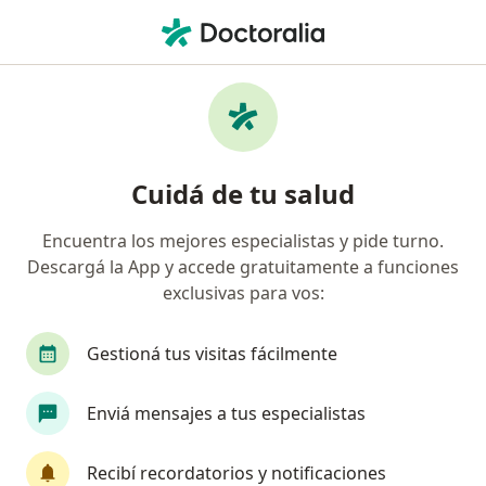
Men
Nutricionista • Belén de Escobar, Buenos Aires
Filtros
Obra social
Mapa
Nutricionistas en Belén de Escobar
Cuidá de tu salud
Encuentra los mejores especialistas y pide turno.
¿Cuál es tu obra social?
Descargá la App y accede gratuitamente a funciones
OSDE Binario
Swiss Medical
Galeno
P
exclusivas para vos:
Gestioná tus visitas fácilmente
Enviá mensajes a tus especialistas
Recibí recordatorios y notificaciones