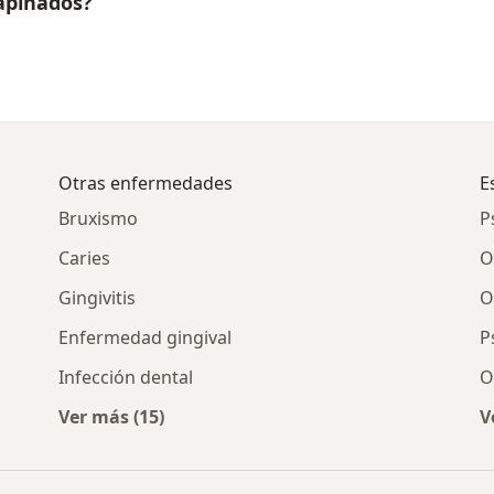
apiñados?
Otras enfermedades
E
Bruxismo
P
Caries
O
Gingivitis
O
Enfermedad gingival
P
Infección dental
O
Ver más (15)
V
ñados por ciudad
Más en esta categoría: Otras enfermedades