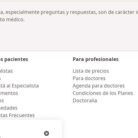
ia, especialmente preguntas y respuestas, son de carácter 
to médico.
os pacientes
Para profesionales
listas
Lista de precios
s
Para doctores
á al Especialista
Agenda para doctores
amentos
Condiciones de los Planes
os
Doctoralia
medades
tas Frecuentes
ión para móvil