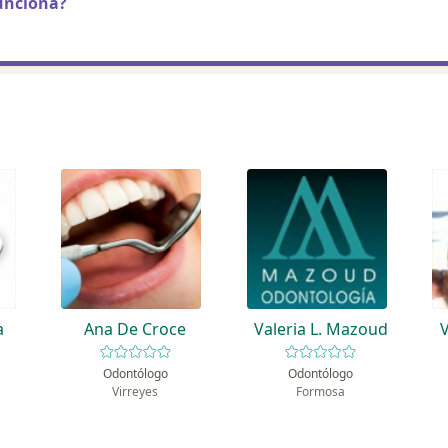
unciona?
a
Ana De Croce
Valeria L. Mazoud
V
Odontólogo
Odontólogo
Virreyes
Formosa