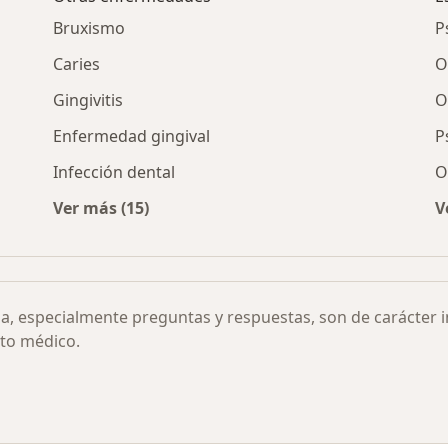
Bruxismo
P
Caries
O
Gingivitis
O
Enfermedad gingival
P
Infección dental
O
Ver más (15)
V
 gingival por ciudad
Más en esta categoría: Otras enfermedades
ia, especialmente preguntas y respuestas, son de carácter 
to médico.