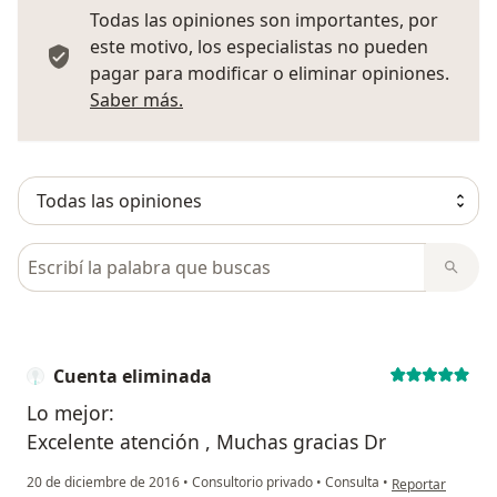
Todas las opiniones son importantes, por
este motivo, los especialistas no pueden
pagar para modificar o eliminar opiniones.
Más información sobre opiniones
Saber más.
Busca en opiniones
Cuenta eliminada
Lo mejor:
Excelente atención , Muchas gracias Dr
en opinión del u
20 de diciembre de 2016
•
Consultorio privado
•
Consulta
•
Reportar