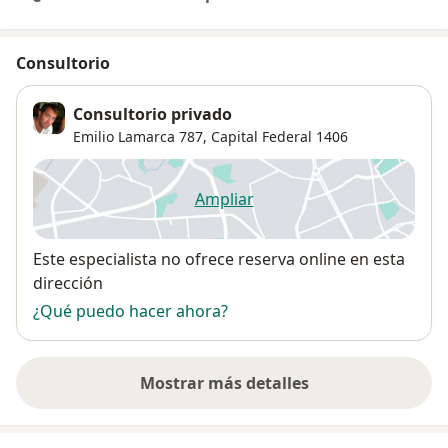
Consultorio
Consultorio privado
Emilio Lamarca 787,
Capital Federal
1406
Ampliar
se abre en una nueva pestañ
Disponibilidad
Este especialista no ofrece reserva online en esta
dirección
¿Qué puedo hacer ahora?
Mostrar más detalles
sobre la dirección