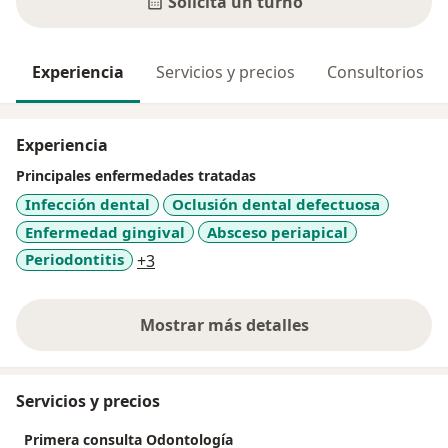
Solicitá un turno
Experiencia
Servicios y precios
Consultorios
Experiencia
Principales enfermedades tratadas
Infección dental
Oclusión dental defectuosa
Enfermedad gingival
Absceso periapical
a11y_sr_more_diseases
Periodontitis
+3
Mostrar más detalles
sobre la experiencia
Servicios y precios
Primera consulta Odontología