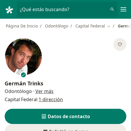
Men
¿Qué estás buscando?
Página De Inicio
Odontólogo
Capital Federal
Germá
Cambiar de 
Germán Trinks
sobre las especializaciones
Odontólogo
·
Ver más
Capital Federal
1 dirección
Datos de contacto