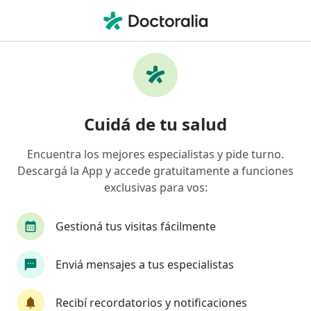
Men
¿Qué estás buscando?
Página De Inicio
Enfermedades
Sobremordida
Sobremordida - Información,
Cuidá de tu salud
expertos y preguntas frecuentes
Encuentra los mejores especialistas y pide turno.
Descargá la App y accede gratuitamente a funciones
exclusivas para vos:
Información
Gestioná tus visitas fácilmente
Enviá mensajes a tus especialistas
No descuidés tu salud
Elegí la consulta en línea para empezar o continuar
Recibí recordatorios y notificaciones