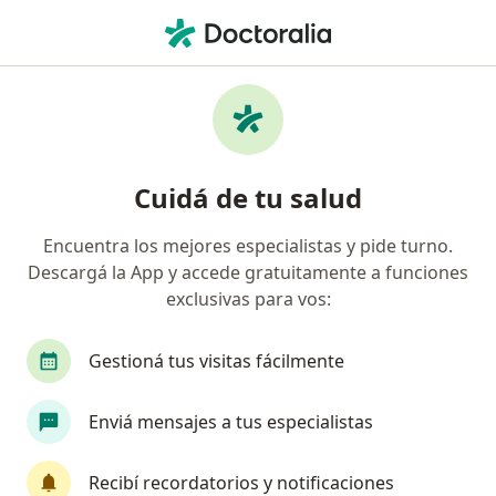
Men
Depresión • Escobar, Buenos Aires
Filtros
• 1
Obra social
Mapa
Especialistas en Depresión en Escobar
Cuidá de tu salud
Encuentra los mejores especialistas y pide turno.
¿Qué especialidad estás buscando?
Descargá la App y accede gratuitamente a funciones
Psicólogo
Psicoanalista
Psicopedagogo
exclusivas para vos:
Gestioná tus visitas fácilmente
Enviá mensajes a tus especialistas
Recibí recordatorios y notificaciones