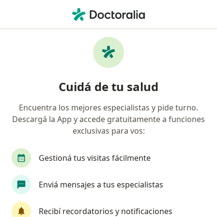
Men
Depresión • Ramos Mejía, Buenos Aires
Filtros
• 1
Obra social
Mapa
Especialistas en Depresión en Ramos Mejía
Cuidá de tu salud
Encuentra los mejores especialistas y pide turno.
¿Qué especialidad estás buscando?
Descargá la App y accede gratuitamente a funciones
Psicólogo
Psicoanalista
Psiquiatra
S
exclusivas para vos:
Gestioná tus visitas fácilmente
Enviá mensajes a tus especialistas
Recibí recordatorios y notificaciones