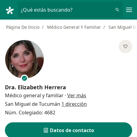
Men
¿Qué estás buscando?
Página De Inicio
Médico General Y Familiar
San Miguel 
Dra.
Elizabeth Herrera
sobre las especializac
Médico general y familiar
·
Ver más
San Miguel de Tucumán
1 dirección
Núm. Colegiado: 4682
Datos de contacto