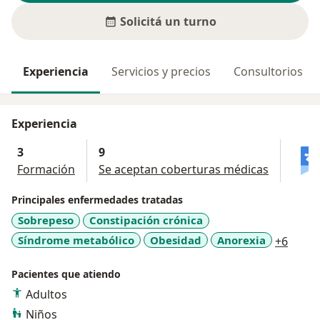
Solicitá un turno
Experiencia
Servicios y precios
Consultorios
Experiencia
3
9
Formación
Se aceptan coberturas médicas
Principales enfermedades tratadas
Sobrepeso
Constipación crónica
a11y_
Síndrome metabólico
Obesidad
Anorexia
+6
Pacientes que atiendo
Adultos
Niños