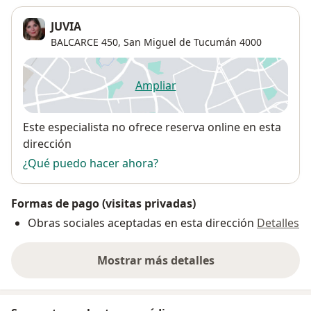
JUVIA
BALCARCE 450,
San Miguel de Tucumán
4000
Ampliar
se abre en una nueva pestañ
Disponibilidad
Este especialista no ofrece reserva online en esta
dirección
¿Qué puedo hacer ahora?
Formas de pago (visitas privadas)
Obras sociales aceptadas en esta dirección
Detalles
Mostrar más detalles
sobre la dirección