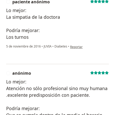
paciente anónimo
P
Lo mejor:
La simpatia de la doctora
Podría mejorar:
Los turnos
en opinión del usuario pacient
5 de noviembre de 2016
•
JUVIA
•
Diabetes
•
Reportar
anónimo
A
Lo mejor:
Atención no sólo profesional sino muy humana
.excelente predisposición con paciente.
Podría mejorar: