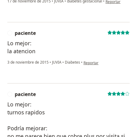
17 de noviembre de 2015
•
JUVIA
•
diabetes gestacional
•
Reportar
paciente
P
Lo mejor:
la atencion
en opinión del usuario paciente
3 de noviembre de 2015
•
JUVIA
•
Diabetes
•
Reportar
paciente
P
Lo mejor:
turnos rapidos
Podría mejorar:
no me parece bien que cobre plus por visita si