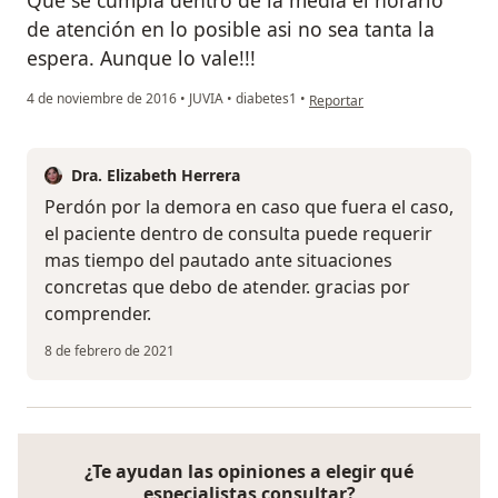
Que se cumpla dentro de la media el horario
de atención en lo posible asi no sea tanta la
espera. Aunque lo vale!!!
en opinión del usuario anónim
4 de noviembre de 2016
•
JUVIA
•
diabetes1
•
Reportar
Dra. Elizabeth Herrera
Perdón por la demora en caso que fuera el caso,
el paciente dentro de consulta puede requerir
mas tiempo del pautado ante situaciones
concretas que debo de atender. gracias por
comprender.
8 de febrero de 2021
¿Te ayudan las opiniones a elegir qué
especialistas consultar?