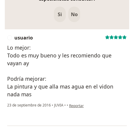
Si
No
usuario
U
Lo mejor:
Todo es muy bueno y les recomiendo que
vayan ay
Podría mejorar:
La pintura y que alla mas agua en el vidon
nada mas
en opinión del usuario usuario
23 de septiembre de 2016
•
JUVIA
•
•
Reportar