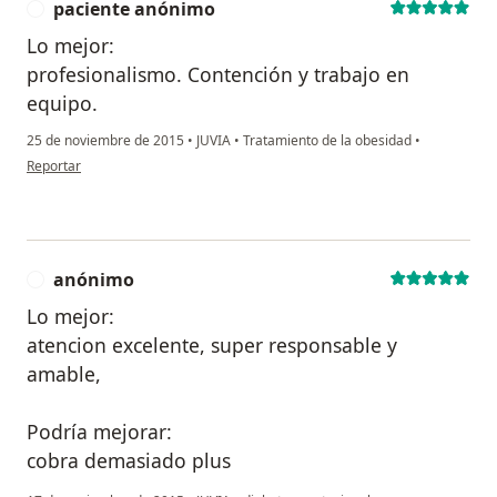
paciente anónimo
P
Lo mejor:
profesionalismo. Contención y trabajo en
equipo.
25 de noviembre de 2015
•
JUVIA
•
Tratamiento de la obesidad
•
en opinión del usuario paciente anónimo
Reportar
anónimo
A
Lo mejor:
atencion excelente, super responsable y
amable,
Podría mejorar:
cobra demasiado plus
en opinión del us