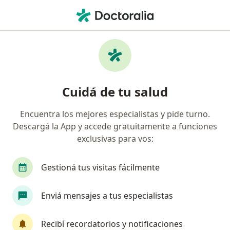
Men
Médico General Y Familiar • San Miguel de Tucumán, Tucumán
Filtros
Obra social:
Unión Personal
Médicos generales recomendados de Unión
Cuidá de tu salud
Personal en San Miguel de Tucumán
Encuentra los mejores especialistas y pide turno.
Descargá la App y accede gratuitamente a funciones
exclusivas para vos:
Gestioná tus visitas fácilmente
Enviá mensajes a tus especialistas
Dra. Susana Carreño Rimaudo
·
Ver más
Médico general y familiar
Recibí recordatorios y notificaciones