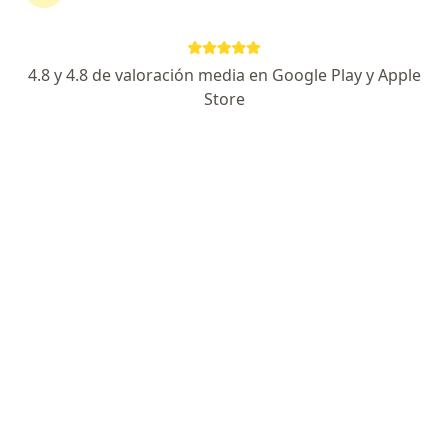
Santa Fe 1550, San Miguel de Tucumán
•
Mapa
Centro Medico Santa Fe
Acepta Unión Personal
4.8 y 4.8 de valoración media en Google Play y Apple
Consultas sucesivas Medicina General y Familiar
Precio sin especificar
Store
Este especialista no ofrece reserva de turno en línea en esta dirección.
Solicitá un turno
Dra. Maria Belen Caram Vallejo
Médico general y familiar, Geriatra