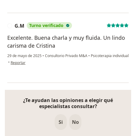
G.M
Turno verificado
G
Excelente. Buena charla y muy fluida. Un lindo
carisma de Cristina
29 de mayo de 2025
•
Consultorio Privado M&A
•
Psicoterapia individual
en opinión del usuario G.M
•
Reportar
¿Te ayudan las opiniones a elegir qué
especialistas consultar?
Si
No