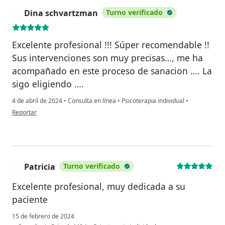
Dina schvartzman
Turno verificado
D
Excelente profesional !!! Súper recomendable !!
Sus intervenciones son muy precisas…, me ha
acompañado en este proceso de sanacion …. La
sigo eligiendo ….
4 de abril de 2024
•
Consulta en línea
•
Psicoterapia individual
•
en opinión del usuario Dina schvartzman
Reportar
Patricia
Turno verificado
P
Excelente profesional, muy dedicada a su
paciente
15 de febrero de 2024
en opinión del usuario 