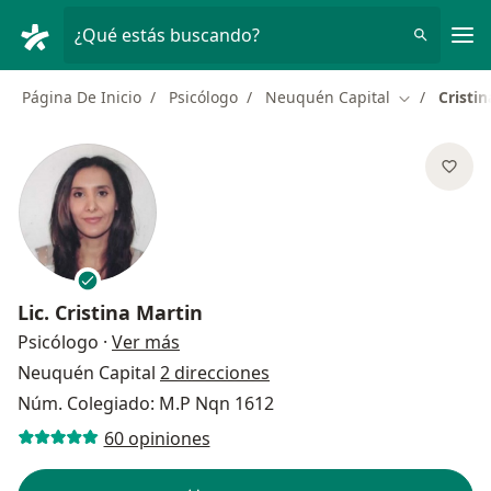
Men
¿Qué estás buscando?
Página De Inicio
Psicólogo
Neuquén Capital
Cristi
Cambiar de 
Lic.
Cristina Martin
sobre las especializaciones
Psicólogo
·
Ver más
Neuquén Capital
2 direcciones
Núm. Colegiado: M.P Nqn 1612
60 opiniones