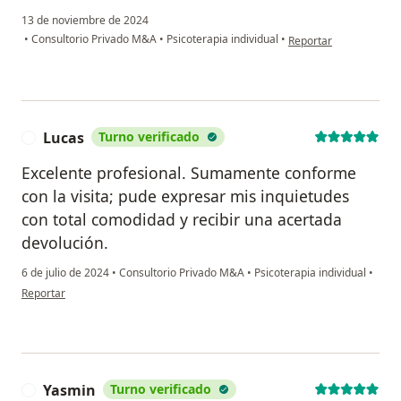
13 de noviembre de 2024
en opinión del usuario
•
Consultorio Privado M&A
•
Psicoterapia individual
•
Reportar
Lucas
Turno verificado
L
Excelente profesional. Sumamente conforme
con la visita; pude expresar mis inquietudes
con total comodidad y recibir una acertada
devolución.
6 de julio de 2024
•
Consultorio Privado M&A
•
Psicoterapia individual
•
en opinión del usuario Lucas
Reportar
Yasmin
Turno verificado
Y