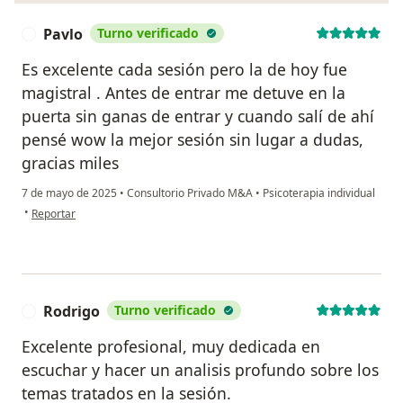
Pavlo
Turno verificado
P
Es excelente cada sesión pero la de hoy fue
magistral . Antes de entrar me detuve en la
puerta sin ganas de entrar y cuando salí de ahí
pensé wow la mejor sesión sin lugar a dudas,
gracias miles
7 de mayo de 2025
•
Consultorio Privado M&A
•
Psicoterapia individual
en opinión del usuario Pavlo
•
Reportar
Rodrigo
Turno verificado
R
Excelente profesional, muy dedicada en
escuchar y hacer un analisis profundo sobre los
temas tratados en la sesión.