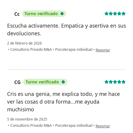
Cc
Turno verificado
C
Escucha activamente. Empatica y asertiva en sus
devoluciones.
2 de febrero de 2026
en opinión del usuario
•
Consultorio Privado M&A
•
Psicoterapia individual
•
Reportar
CG
Turno verificado
C
Cris es una genia, me explica todo, y me hace
ver las cosas d otra forma...me ayuda
muchisimo
5 de noviembre de 2025
en opinión del usuario
•
Consultorio Privado M&A
•
Psicoterapia individual
•
Reportar