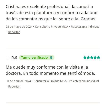
Cristina es excelente profesional, la conocí a
través de esta plataforma y confirmo cada uno
de los comentarios que lei sobre ella. Gracias
28 de mayo de 2024
•
Consultorio Privado M&A
•
Psicoterapia individual
en opinión del usuario Yasmin
•
Reportar
R.S
Turno verificado
R
Me quede muy conforme con la visita a la
doctora. En todo momento me sentí cómoda.
30 de abril de 2024
•
Consultorio Privado M&A
•
Psicoterapia individual
en opinión del usuario R.S
•
Reportar