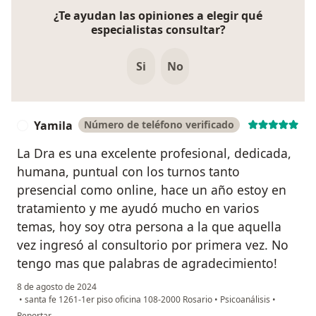
¿Te ayudan las opiniones a elegir qué
especialistas consultar?
Si
No
Yamila
Número de teléfono verificado
Y
La Dra es una excelente profesional, dedicada,
humana, puntual con los turnos tanto
presencial como online, hace un año estoy en
tratamiento y me ayudó mucho en varios
temas, hoy soy otra persona a la que aquella
vez ingresó al consultorio por primera vez. No
tengo mas que palabras de agradecimiento!
8 de agosto de 2024
•
santa fe 1261-1er piso oficina 108-2000 Rosario
•
Psicoanálisis
•
en opinión del usuario Yamila
Reportar