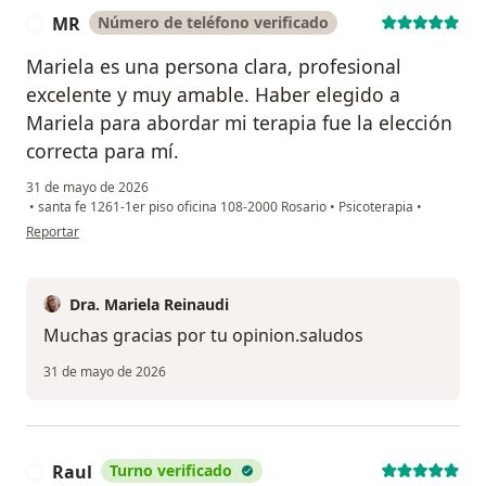
MR
Número de teléfono verificado
M
Mariela es una persona clara, profesional
excelente y muy amable. Haber elegido a
Mariela para abordar mi terapia fue la elección
correcta para mí.
31 de mayo de 2026
•
santa fe 1261-1er piso oficina 108-2000 Rosario
•
Psicoterapia
•
en opinión del usuario MR
Reportar
Dra. Mariela Reinaudi
Muchas gracias por tu opinion.saludos
31 de mayo de 2026
Raul
Turno verificado
R