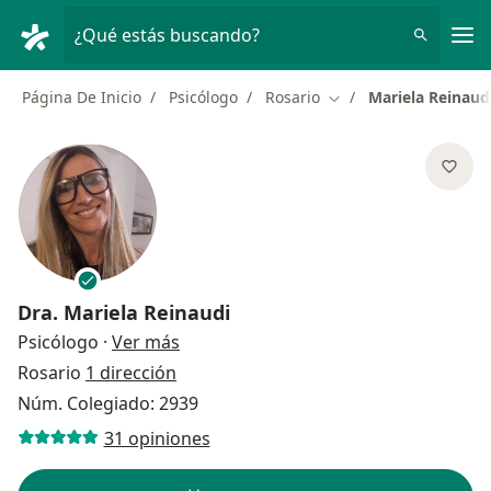
Men
¿Qué estás buscando?
Página De Inicio
Psicólogo
Rosario
Mariela Reinaud
Cambiar de ciudad
Dra.
Mariela Reinaudi
sobre las especializaciones
Psicólogo
·
Ver más
Rosario
1 dirección
Núm. Colegiado: 2939
31 opiniones