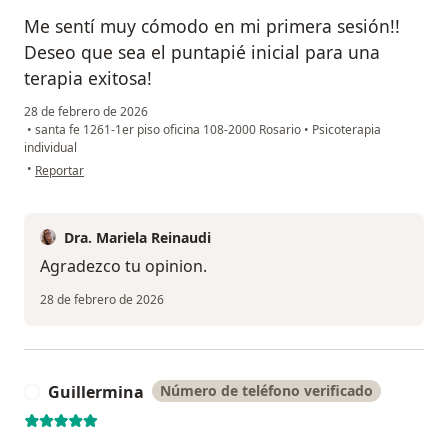
Me sentí muy cómodo en mi primera sesión!!
Deseo que sea el puntapié inicial para una
terapia exitosa!
28 de febrero de 2026
•
santa fe 1261-1er piso oficina 108-2000 Rosario
•
Psicoterapia
individual
en opinión del usuario Raul
•
Reportar
Dra. Mariela Reinaudi
Agradezco tu opinion.
28 de febrero de 2026
Guillermina
Número de teléfono verificado
G