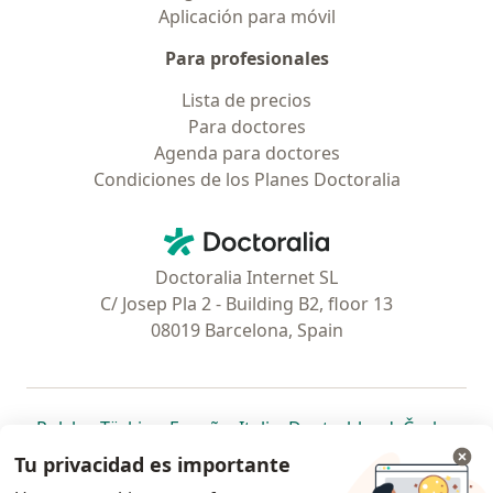
Aplicación para móvil
Para profesionales
Lista de precios
Para doctores
Agenda para doctores
Condiciones de los Planes Doctoralia
Contacto
Doctoralia - Página de inicio
Doctoralia Internet SL
C/ Josep Pla 2 - Building B2, floor 13
08019 Barcelona, Spain
se abre en una nueva pestaña
se abre en una nueva pestaña
se abre en una nueva pestaña
se abre en una nueva pes
se abre en 
se a
Polska
,
Türkiye
,
España
,
Italia
,
Deutschland
,
Česko
,
se abre en una nueva pestaña
se abre en una nueva pestaña
se abre en una nueva pestaña
se abre en una nueva p
se abre en 
se abr
Portugal
,
México
,
Chile
,
Brasil
,
Argentina
,
Perú
,
Tu privacidad es importante
se abre en una nueva pe
Colombia