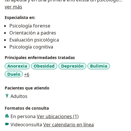
Sobre mí
puede decirte lo que tenès y plantearte un plan de
ver más
tratamiento, acorde a tu problema y hasta el tiempo
Especialista en:
que puede durar tu terapia.
Psicología forense
Orientación a padres
Evaluación psicológica
Psicología cognitiva
Principales enfermedades tratadas
Anorexia
Obesidad
Depresión
Bulimia
a11y_sr_more_diseases
Duelo
+6
Pacientes que atiendo
Adultos
Formatos de consulta
En persona
Ver ubicaciones (1)
Videoconsulta
Ver calendario en línea