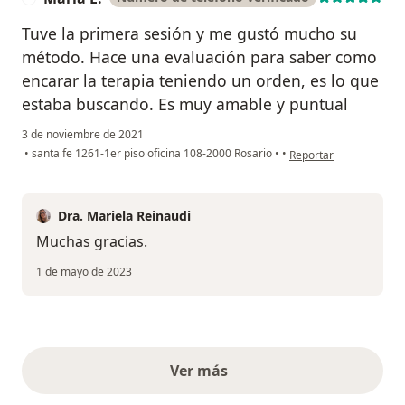
Tuve la primera sesión y me gustó mucho su
método. Hace una evaluación para saber como
encarar la terapia teniendo un orden, es lo que
estaba buscando. Es muy amable y puntual
3 de noviembre de 2021
en opinión del usuario 
•
santa fe 1261-1er piso oficina 108-2000 Rosario
•
•
Reportar
Dra. Mariela Reinaudi
Muchas gracias.
1 de mayo de 2023
Ver más
opiniones anteriores