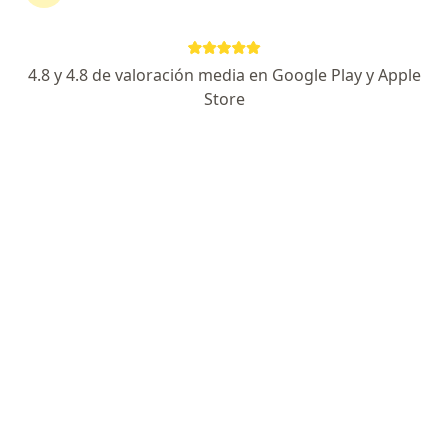
Elegí la consulta en línea para empezar o continuar
tu tratamiento sin salir de casa. Si lo necesitás,
también podés reservar una cita presencial.
4.8 y 4.8 de valoración media en Google Play y Apple
Store
Mostrar especialistas
¿Cómo funciona?
Expertos en tumor suprarrenal
Pedro Fullone
Cirujano general, Cirujano torácico
Capital Federal