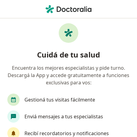
Men
¿Qué estás buscando?
Página De Inicio
Enfermedades
Tumor Suprarrenal
Tumor suprarrenal -
Cuidá de tu salud
Información, expertos y
preguntas frecuentes
Encuentra los mejores especialistas y pide turno.
Descargá la App y accede gratuitamente a funciones
exclusivas para vos:
Gestioná tus visitas fácilmente
Información
Preguntá al Especialista
Enviá mensajes a tus especialistas
No descuidés tu salud
Recibí recordatorios y notificaciones