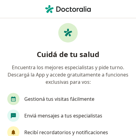
Men
¿Qué estás buscando?
Página De Inicio
Enfermedades
Fístula Anal
Fístula anal - Información,
Cuidá de tu salud
expertos y preguntas frecuentes
Encuentra los mejores especialistas y pide turno.
Descargá la App y accede gratuitamente a funciones
exclusivas para vos:
Información
Preguntá al Especialista
Gestioná tus visitas fácilmente
Enviá mensajes a tus especialistas
No descuidés tu salud
Elegí la consulta en línea para empezar o continuar
Recibí recordatorios y notificaciones