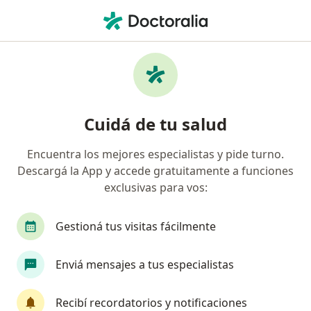
Men
Depresión • Funes, Santa Fe
Filtros
• 1
Obra social
Mapa
Especialistas en Depresión en Funes
Cuidá de tu salud
Encuentra los mejores especialistas y pide turno.
¿Qué especialidad estás buscando?
Descargá la App y accede gratuitamente a funciones
Psiquiatra
Psicólogo
Alergista
Analis
exclusivas para vos:
Gestioná tus visitas fácilmente
Enviá mensajes a tus especialistas
Recibí recordatorios y notificaciones