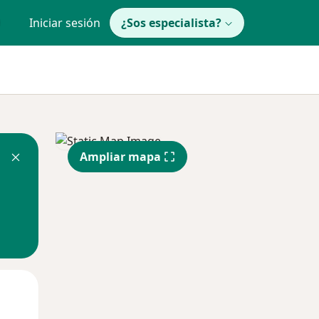
Iniciar sesión
¿Sos especialista?
Ampliar mapa
Lun
Mar
Mié
10 Ago
11 Ago
12 Ago