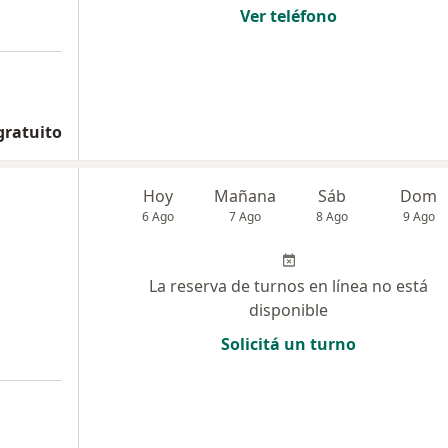
Ver teléfono
gratuito
Hoy
Mañana
Sáb
Dom
6 Ago
7 Ago
8 Ago
9 Ago
La reserva de turnos en línea no está
disponible
Solicitá un turno