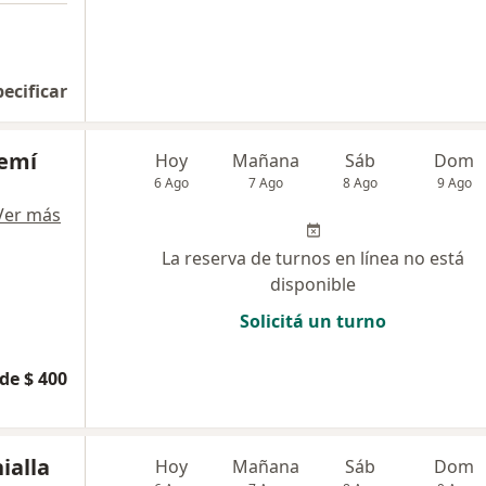
pecificar
oemí
Hoy
Mañana
Sáb
Dom
6 Ago
7 Ago
8 Ago
9 Ago
Ver más
La reserva de turnos en línea no está
disponible
Solicitá un turno
de $ 400
ialla
Hoy
Mañana
Sáb
Dom