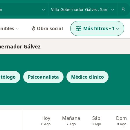
dad, enfermedad o nombre
p. ej. Buenos Aires
nibles
Obra social
Más filtros
•
1
obernador Gálvez
tólogo
Psicoanalista
Médico clínico
Hoy
Mañana
Sáb
Dom
6 Ago
7 Ago
8 Ago
9 Ago