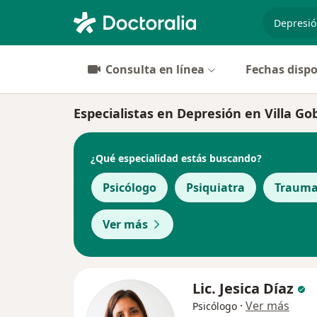
especiali
Consulta en línea
Fechas dispo
Especialistas en Depresión en Villa G
¿Qué especialidad estás buscando?
Psicólogo
Psiquiatra
Trauma
Ver más
Lic. Jesica Díaz
·
Ver más
Psicólogo