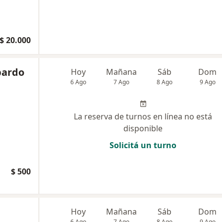
$ 20.000
bardo
Hoy
Mañana
Sáb
Dom
6 Ago
7 Ago
8 Ago
9 Ago
La reserva de turnos en línea no está
disponible
Solicitá un turno
$ 500
Hoy
Mañana
Sáb
Dom
6 Ago
7 Ago
8 Ago
9 Ago