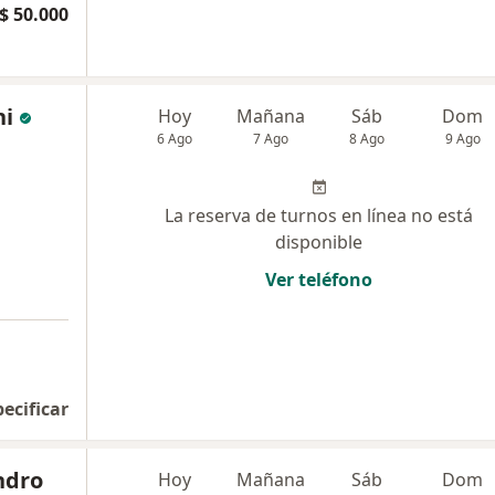
$ 50.000
ni
Hoy
Mañana
Sáb
Dom
6 Ago
7 Ago
8 Ago
9 Ago
La reserva de turnos en línea no está
disponible
Ver teléfono
pecificar
ndro
Hoy
Mañana
Sáb
Dom