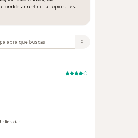
 modificar o eliminar opiniones.
 opiniones
opiniones
en opinión del usuario Daniela
a
•
Reportar