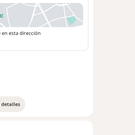
ar
 abre en una nueva pestaña
e en esta dirección
detalles
bre la dirección