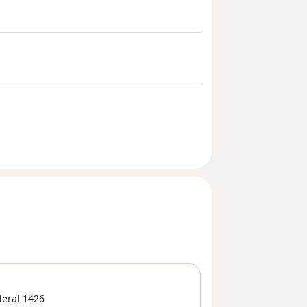
deral
1426