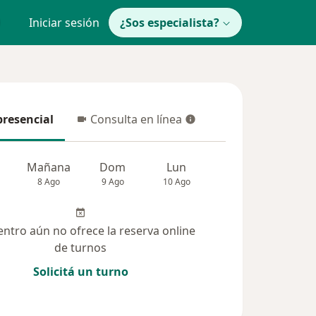
Iniciar sesión
¿Sos especialista?
presencial
Consulta en línea
resencial
Consulta en línea
Mañana
Dom
Lun
Mar
Mié
8 Ago
9 Ago
10 Ago
11 Ago
12 Ag
entro aún no ofrece la reserva online
de turnos
Solicitá un turno
udas solucionadas (27)