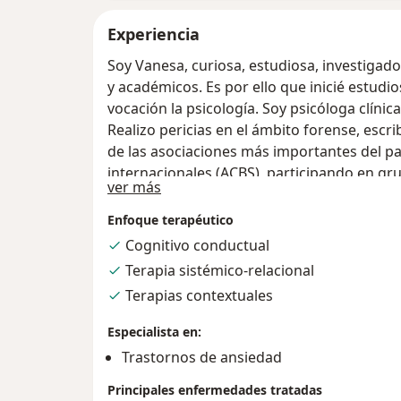
Experiencia
Soy Vanesa, curiosa, estudiosa, investigado
y académicos. Es por ello que inicié estudi
vocación la psicología. Soy psicóloga clínic
Realizo pericias en el ámbito forense, escr
de las asociaciones más importantes del pa
internacionales (ACBS), participando en gr
Sobre mí
ver más
comienzos fueron en el ámbito de la terapia
sistémica, así me especialicé en Terapia Sis
Enfoque terapéutico
Buenos Aires. Una década más tarde come
Cognitivo conductual
Cognitiva - Conductual, Trastornos de Ansi
Terapia sistémico-relacional
obteniendo los títulos de especialista. Par
Terapias contextuales
Hayes, R. Walser y K. Willson en Denver, US
Mindfulness. Disfruto de mis tiempos libres,
Especialista en:
escritura, la lectura, el estudio y la familia
Trastornos de ansiedad
pacientes, sea en el consultorio u online, t
singularidad, el contexto y que si bien exi
Principales enfermedades tratadas