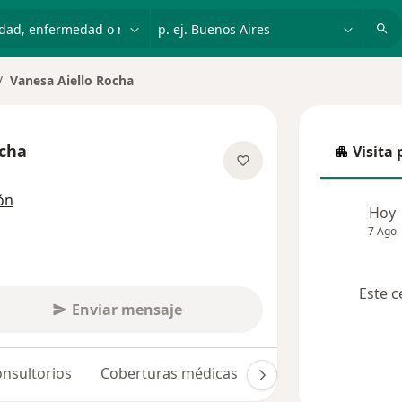
dad, enfermedad o nombre
p. ej. Buenos Aires
Vanesa Aiello Rocha
biar de ciudad
ocha
Visita 
Visita p
e las especializaciones
ón
Hoy
7 Ago
Este c
Enviar mensaje
nsultorios
Coberturas médicas
Opiniones (23)
D