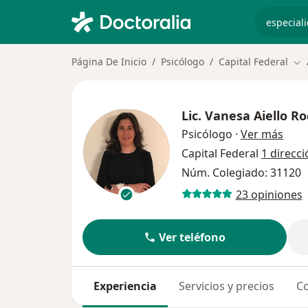
especiali
Página De Inicio
Psicólogo
Capital Federal
Cam
Lic.
Vanesa Aiello R
sobr
Psicólogo
·
Ver más
Capital Federal
1 direcci
Núm. Colegiado: 31120
23 opiniones
Ver teléfono
Experiencia
Servicios y precios
Co