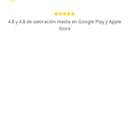
graves, algunas de las cuales pueden poner en
riesgo la vida. Para prevenir las úlceras se debe:
Mantener la piel limpia y seca Cambiar de posición
4.8 y 4.8 de valoración media en Google Play y Apple
cada dos horas Utilizar almohadas y productos que
Store
alivien la presión
Causas de Úlcera por presión
Las úlceras por presión tienen una variedad de
tratamientos. Las úlceras más avanzadas se curan
lentamente, de modo que lo mejor es el tratamiento
anticipado.
Información
Preguntá al Especialista