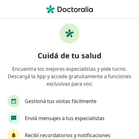
Men
¿Qué estás buscando?
Página De Inicio
Enfermedades
Hiperqueratosis
Hiperqueratosis - Información,
Cuidá de tu salud
expertos y preguntas frecuentes
Encuentra los mejores especialistas y pide turno.
Descargá la App y accede gratuitamente a funciones
exclusivas para vos:
Información
Preguntá al Especialista
Gestioná tus visitas fácilmente
Enviá mensajes a tus especialistas
No descuidés tu salud
Elegí la consulta en línea para empezar o continuar
Recibí recordatorios y notificaciones