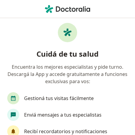
Men
Diabetes Gestacional • Belgrano, Buenos Aires
Filtros
• 1
Obra social
Mapa
Especialistas en Diabetes gestacional en
Cuidá de tu salud
Belgrano
Encuentra los mejores especialistas y pide turno.
Descargá la App y accede gratuitamente a funciones
¿Qué especialidad estás buscando?
exclusivas para vos:
Nutricionista
Médico clínico
Ginecólogo
Gestioná tus visitas fácilmente
Enviá mensajes a tus especialistas
Recibí recordatorios y notificaciones