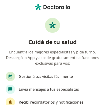
Men
Anorexia • Quilmes, Buenos Aires
Filtros
• 1
Obra social
Mapa
Especialistas en Anorexia en Quilmes
Cuidá de tu salud
Encuentra los mejores especialistas y pide turno.
¿Qué especialidad estás buscando?
Descargá la App y accede gratuitamente a funciones
Psicólogo
Psicoanalista
Nutricionista
exclusivas para vos:
Gestioná tus visitas fácilmente
Enviá mensajes a tus especialistas
Recibí recordatorios y notificaciones