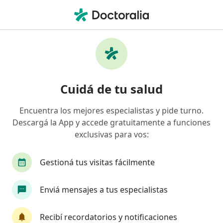
Men
Desorden De Ansiedad Por Separación • Quilmes, Buenos Aires
Filtros
• 1
Obra social
Mapa
Especialistas en Desorden de ansiedad por
Cuidá de tu salud
separación en Quilmes
Encuentra los mejores especialistas y pide turno.
Descargá la App y accede gratuitamente a funciones
¿Qué especialidad estás buscando?
exclusivas para vos:
Psicólogo
Psicoanalista
Fonoaudiólogo
Gestioná tus visitas fácilmente
Enviá mensajes a tus especialistas
Recibí recordatorios y notificaciones