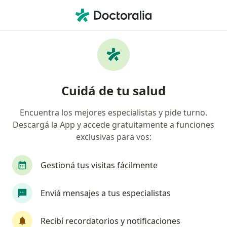
Men
Desorden De Ansiedad Por Separación • San Miguel, Buenos Aires
Filtros
• 1
Obra social
Mapa
Especialistas en Desorden de ansiedad por
Cuidá de tu salud
separación en San Miguel
Encuentra los mejores especialistas y pide turno.
Descargá la App y accede gratuitamente a funciones
¿Qué especialidad estás buscando?
exclusivas para vos:
Psicólogo
Psicoanalista
Psicopedagogo
Gestioná tus visitas fácilmente
Enviá mensajes a tus especialistas
Recibí recordatorios y notificaciones