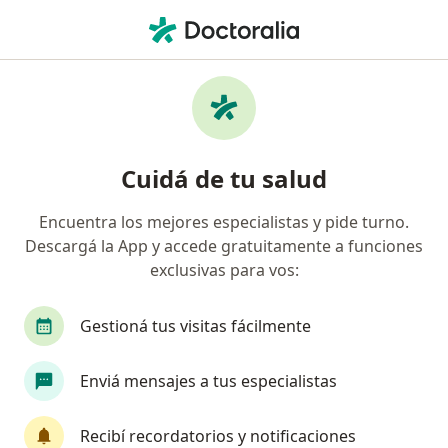
Men
Estrés Laboral • San Miguel, Buenos Aires
Filtros
• 1
Obra social
Mapa
Especialistas en Estrés laboral en San
Cuidá de tu salud
Miguel
Encuentra los mejores especialistas y pide turno.
Descargá la App y accede gratuitamente a funciones
¿Qué especialidad estás buscando?
exclusivas para vos:
Psicólogo
Psicoanalista
Psiquiatra
P
Gestioná tus visitas fácilmente
Enviá mensajes a tus especialistas
Recibí recordatorios y notificaciones