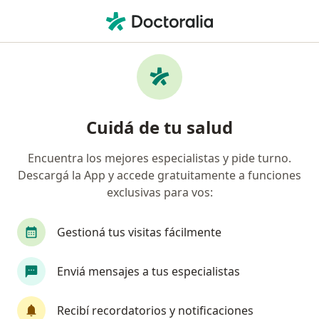
Men
Fonoaudiólogo • Quilmes, Buenos Aires
Filtros
Obra social
Mapa
Fonoaudiólogos en Quilmes
Cuidá de tu salud
Encuentra los mejores especialistas y pide turno.
¿Cuál es tu obra social?
Descargá la App y accede gratuitamente a funciones
Swiss Medical
IOMA
Galeno
Jerárqui
exclusivas para vos:
Gestioná tus visitas fácilmente
Enviá mensajes a tus especialistas
Recibí recordatorios y notificaciones