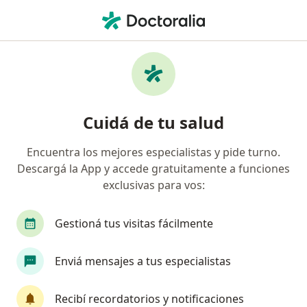
Men
Fonoaudiólogo • Hurlingham, Buenos Aires
Filtros
Obra social
Mapa
Fonoaudiólogos en Hurlingham
Cuidá de tu salud
Encuentra los mejores especialistas y pide turno.
¿Cuál es tu obra social?
Descargá la App y accede gratuitamente a funciones
OSDE Binario
Swiss Medical
IOMA
Ga
exclusivas para vos:
Gestioná tus visitas fácilmente
Enviá mensajes a tus especialistas
Recibí recordatorios y notificaciones