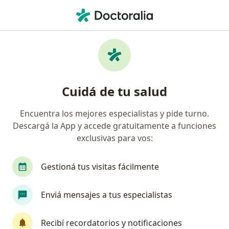
Men
Nutricionista • Quilmes, Buenos Aires
Filtros
Obra social
Mapa
Nutricionistas en Quilmes
Cuidá de tu salud
Encuentra los mejores especialistas y pide turno.
¿Cuál es tu obra social?
Descargá la App y accede gratuitamente a funciones
OSDE Binario
Swiss Medical
IOMA
Ga
exclusivas para vos:
Gestioná tus visitas fácilmente
Enviá mensajes a tus especialistas
Recibí recordatorios y notificaciones