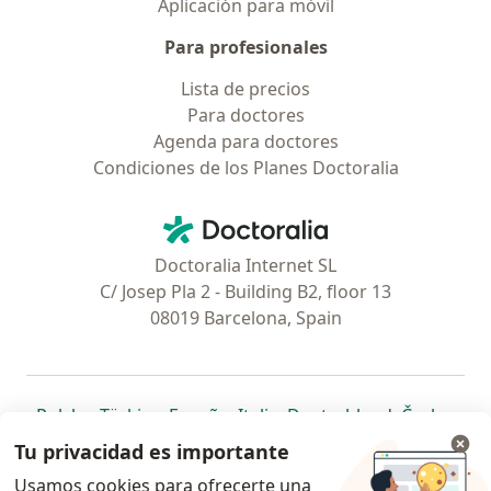
Aplicación para móvil
Para profesionales
Lista de precios
Para doctores
Agenda para doctores
Condiciones de los Planes Doctoralia
Contacto
Doctoralia - Página de inicio
Doctoralia Internet SL
C/ Josep Pla 2 - Building B2, floor 13
08019 Barcelona, Spain
se abre en una nueva pestaña
se abre en una nueva pestaña
se abre en una nueva pestaña
se abre en una nueva pes
se abre en 
se a
Polska
,
Türkiye
,
España
,
Italia
,
Deutschland
,
Česko
,
se abre en una nueva pestaña
se abre en una nueva pestaña
se abre en una nueva pestaña
se abre en una nueva p
se abre en 
se abr
Portugal
,
México
,
Chile
,
Brasil
,
Argentina
,
Perú
,
Tu privacidad es importante
se abre en una nueva pe
Colombia
Usamos cookies para ofrecerte una