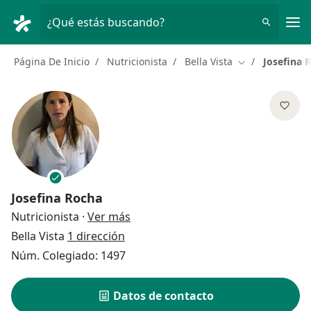
Men
¿Qué estás buscando?
Página De Inicio
Nutricionista
Bella Vista
Josefina 
Cambiar de ciu
Josefina Rocha
sobre las especializaciones
Nutricionista
·
Ver más
Bella Vista
1 dirección
Núm. Colegiado: 1497
Datos de contacto