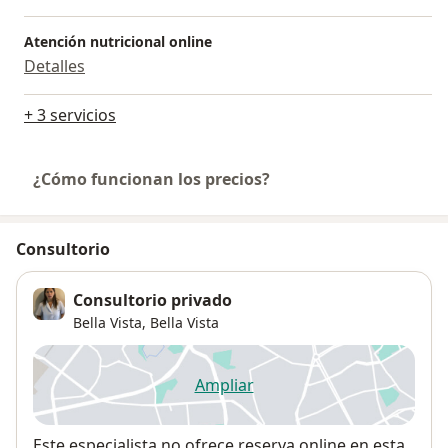
Atención nutricional online
Detalles
+ 3 servicios
¿Cómo funcionan los precios?
Consultorio
Consultorio privado
Bella Vista,
Bella Vista
Ampliar
se abre en una nueva pestañ
Disponibilidad
Este especialista no ofrece reserva online en esta