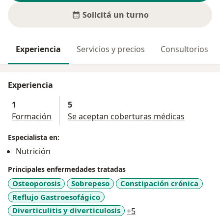
Solicitá un turno
Experiencia
Servicios y precios
Consultorios
Experiencia
1
5
Formación
Se aceptan coberturas médicas
Especialista en:
Nutrición
Principales enfermedades tratadas
Osteoporosis
Sobrepeso
Constipación crónica
Reflujo Gastroesofágico
a11y_sr_more_disease
Diverticulitis y diverticulosis
+5