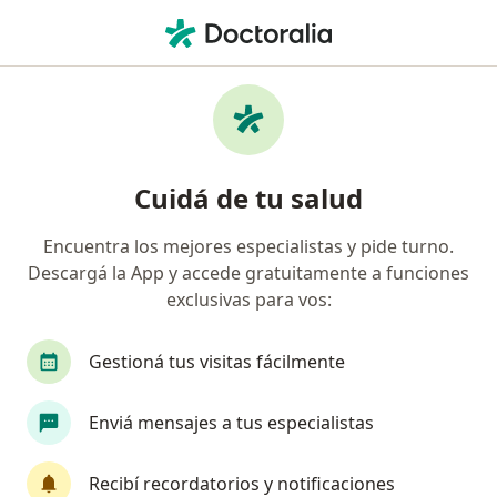
Men
Depresión • Formosa, Formosa
Filtros
• 1
Mapa
Especialistas en Depresión en Formosa
Cuidá de tu salud
Encuentra los mejores especialistas y pide turno.
¿Qué especialidad estás buscando?
Descargá la App y accede gratuitamente a funciones
Psicólogo
Psiquiatra
exclusivas para vos:
Gestioná tus visitas fácilmente
Enviá mensajes a tus especialistas
Recibí recordatorios y notificaciones