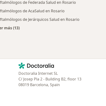
ftalmólogos de Federada Salud en Rosario
ftalmólogos de AcaSalud en Rosario
ftalmólogos de Jerárquicos Salud en Rosario
er más (13)
tratadas
Más en esta categoría: Obras sociales más populare
Contacto
Doctoralia - Página de inicio
Doctoralia Internet SL
C/ Josep Pla 2 - Building B2, floor 13
08019 Barcelona, Spain