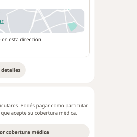
ar
 abre en una nueva pestaña
e en esta dirección
detalles
bre la dirección
ticulares. Podés pagar como particular
ta que acepte su cobertura médica.
por cobertura médica