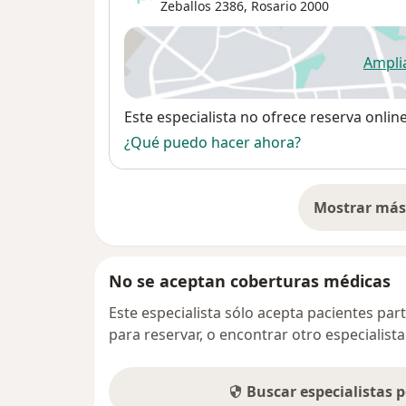
Zeballos 2386,
Rosario
2000
Ampli
se
Disponibilidad
Este especialista no ofrece reserva onlin
¿Qué puedo hacer ahora?
Mostrar más 
so
No se aceptan coberturas médicas
Este especialista sólo acepta pacientes par
para reservar, o encontrar otro especialis
Buscar especialistas 