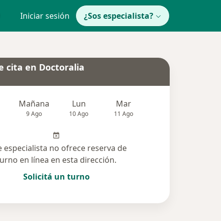
Iniciar sesión
¿Sos especialista?
 cita en Doctoralia
Mañana
Lun
Mar
Mié
Jue
9 Ago
10 Ago
11 Ago
12 Ago
13 Ag
e especialista no ofrece reserva de
turno en línea en esta dirección.
Solicitá un turno