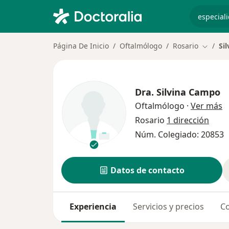
especiali
Página De Inicio
Oftalmólogo
Rosario
Si
Cambiar
Dra.
Silvina Campo
s
Oftalmólogo
·
Ver más
Rosario
1 dirección
Núm. Colegiado: 20853
Datos de contacto
Experiencia
Servicios y precios
Co