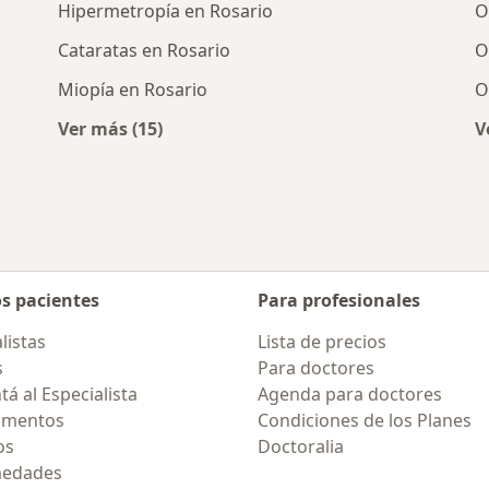
Hipermetropía en Rosario
O
Cataratas en Rosario
O
Miopía en Rosario
O
Ver más (15)
V
rcanas a Rosario
Más en esta categoría: Enfermedades más 
os pacientes
Para profesionales
listas
Lista de precios
s
Para doctores
á al Especialista
Agenda para doctores
amentos
Condiciones de los Planes
os
Doctoralia
medades