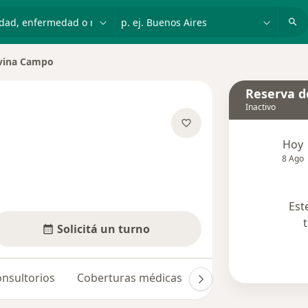
dad, enfermedad o nombre
p. ej. Buenos Aires
lvina Campo
 de ciudad
Reserva de
Inactivo
obre las especializaciones
Hoy
8 Ago
Est
Solicitá un turno
nsultorios
Coberturas médicas
Opiniones