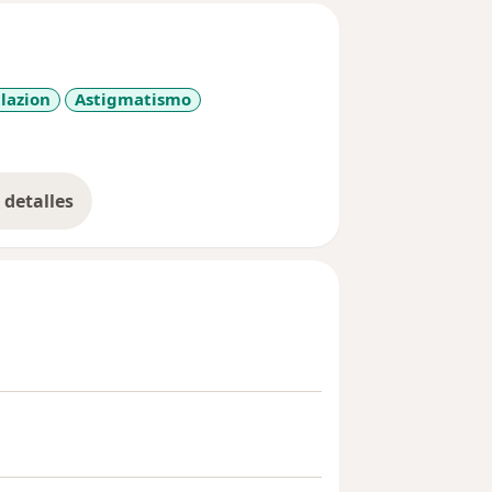
lazion
Astigmatismo
detalles
bre la experiencia