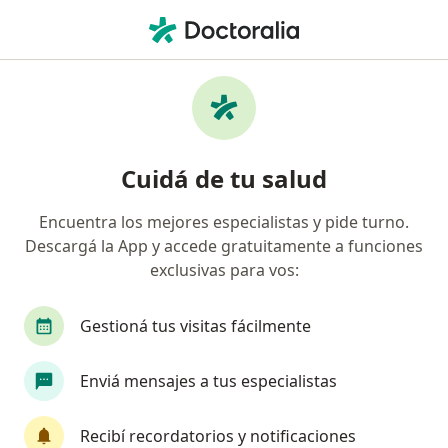
Men
Hipermetropía • Rosario, Santa Fe
Filtros
• 1
Obra social
Mapa
Especialistas en Hipermetropía en Rosario
Cuidá de tu salud
Encuentra los mejores especialistas y pide turno.
¿Qué especialidad estás buscando?
Descargá la App y accede gratuitamente a funciones
Oftalmólogo
Alergista
Cardiólogo
Ga
exclusivas para vos:
Gestioná tus visitas fácilmente
Enviá mensajes a tus especialistas
Recibí recordatorios y notificaciones