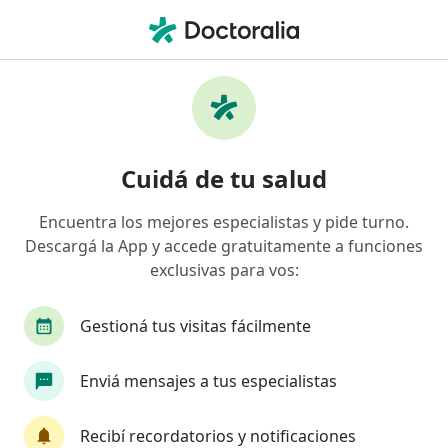
Men
Orzuelo • Rosario, Santa Fe
Filtros
• 1
Obra social
Mapa
Especialistas en Orzuelo en Rosario
Cuidá de tu salud
Encuentra los mejores especialistas y pide turno.
¿Qué especialidad estás buscando?
Descargá la App y accede gratuitamente a funciones
Oftalmólogo
Cardiólogo
exclusivas para vos:
Gastroenterólogo
Alergista
Gestioná tus visitas fácilmente
Cirujano general
Ver más
Enviá mensajes a tus especialistas
Recibí recordatorios y notificaciones