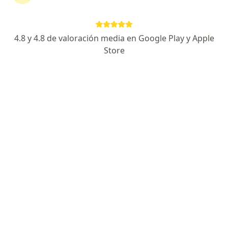
4.8 y 4.8 de valoración media en Google Play y Apple
Store
Lisandro Carnielli
·
Ver más
Oftalmólogo
GRAL J J DE URQUIZA 1288, Rosario
•
Mapa
Oftalmólogos Especialistas
Consultas sucesivas Oftalmología
Precio sin especificar
Este especialista no ofrece reserva de turno en línea en esta dirección.
Solicitá un turno