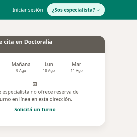
Iniciar sesión
¿Sos especialista?
 cita en Doctoralia
Mañana
Lun
Mar
Mié
Jue
9 Ago
10 Ago
11 Ago
12 Ago
13 Ag
e especialista no ofrece reserva de
turno en línea en esta dirección.
Solicitá un turno