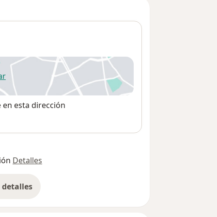
ar
 abre en una nueva pestaña
e en esta dirección
ión
Detalles
detalles
bre la dirección