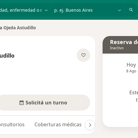
dad, enfermedad o nombre
p. ej. Buenos Aires
a Ojeda Astudillo
de ciudad
Reserva de
Inactivo
udillo
bre las especializaciones
Hoy
8 Ago
Est
Solicitá un turno
nsultorios
Coberturas médicas
Opiniones