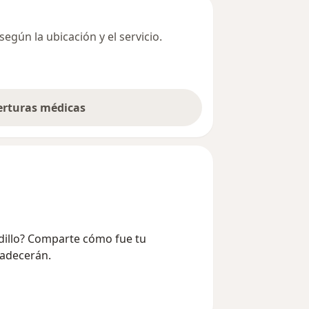
egún la ubicación y el servicio.
berturas médicas
udillo? Comparte cómo fue tu
radecerán.