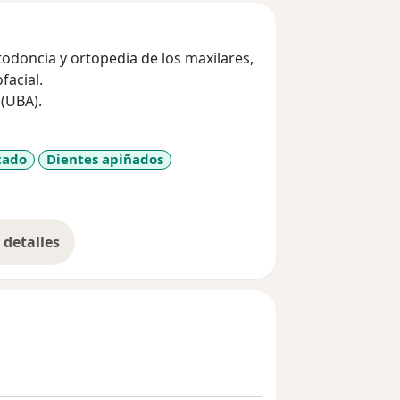
todoncia y ortopedia de los maxilares,
facial.
 (UBA).
tado
Dientes apiñados
es
detalles
bre la experiencia