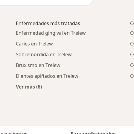
Enfermedades más tratadas
O
Enfermedad gingival en Trelew
O
Caries en Trelew
O
Sobremordida en Trelew
O
Bruxismo en Trelew
O
Dientes apiñados en Trelew
O
Ver más (6)
Más en esta categoría: Enfermedades más t
os pacientes
Para profesionales