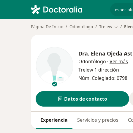
especiali
Página De Inicio
Odontólogo
Trelew
Elen
Cambiar 
Dra.
Elena Ojeda Ast
so
Odontólogo
·
Ver más
Trelew
1 dirección
Núm. Colegiado: 0798
Datos de contacto
Experiencia
Servicios y precios
Co