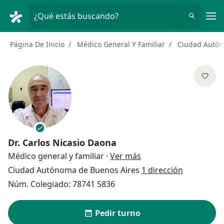
Men
¿Qué estás buscando?
Página De Inicio
Médico General Y Familiar
Ciudad Autón
Dr.
Carlos Nicasio Daona
sobre las especializac
Médico general y familiar
·
Ver más
Ciudad Autónoma de Buenos Aires
1 dirección
Núm. Colegiado: 78741 5836
Pedir turno