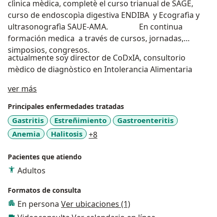
clìnica mèdica, completè el curso trianual de SAGE,
curso de endoscopìa digestiva ENDIBA y Ecografìa y
ultrasonografìa SAUE-AMA. En continua
formación medica a través de cursos, jornadas,
simposios, congresos.
actualmente soy director de CoDxIA, consultorio
mèdico de diagnòstico en Intolerancia Alimentaria
Sobre mí
ver más
Principales enfermedades tratadas
Gastritis
Estreñimiento
Gastroenteritis
a11y_sr_more_diseases
Anemia
Halitosis
+8
Pacientes que atiendo
Adultos
Formatos de consulta
En persona
Ver ubicaciones (1)