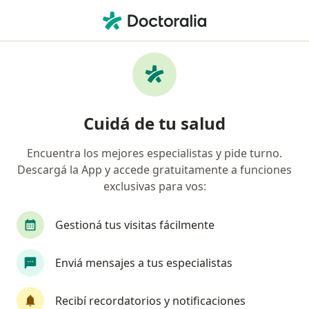
Men
Consultas Sucesivas Gastroenterología • Ciudad Autónoma de Buenos Aires, Buenos Aires
Filtros
• 1
Obra social
Mapa
Especialistas en Consultas sucesivas
Cuidá de tu salud
Gastroenterología Ciudad Autónoma de
Buenos Aires
Encuentra los mejores especialistas y pide turno.
Descargá la App y accede gratuitamente a funciones
¿Qué especialidad estás buscando?
exclusivas para vos:
Gastroenterólogo
Médico clínico
Cirujano
Gestioná tus visitas fácilmente
Enviá mensajes a tus especialistas
Recibí recordatorios y notificaciones