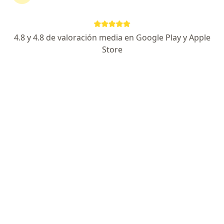
4.8 y 4.8 de valoración media en Google Play y Apple
Dr. Federico Butierrez
Store
·
Ver más
Gastroenterólogo
558 opiniones
Dirección
En línea
Marcelo T de Alvear, n 2010, piso 2, D, Capital Federal
•
Mapa
Marcelo T de Alvear, n 2010, piso 2, Depto D, Recoleta, Capital Federal
Consultas sucesivas Gastroenterología
Precio sin especificar
Este especialista no ofrece reserva de turno en línea en esta dirección.
Solicitá un turno