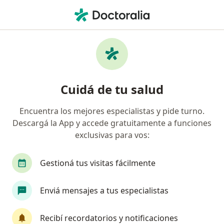
Men
Consulta En Línea • Ciudad Autónoma de Buenos Aires, Buenos Aires
Filtros
• 1
Obra social
Mapa
Especialistas en Consulta en línea Ciudad
Cuidá de tu salud
Autónoma de Buenos Aires
Encuentra los mejores especialistas y pide turno.
Descargá la App y accede gratuitamente a funciones
¿Qué especialidad estás buscando?
exclusivas para vos:
Psicólogo
Médico general y familiar
Nutri
Gestioná tus visitas fácilmente
Enviá mensajes a tus especialistas
Recibí recordatorios y notificaciones