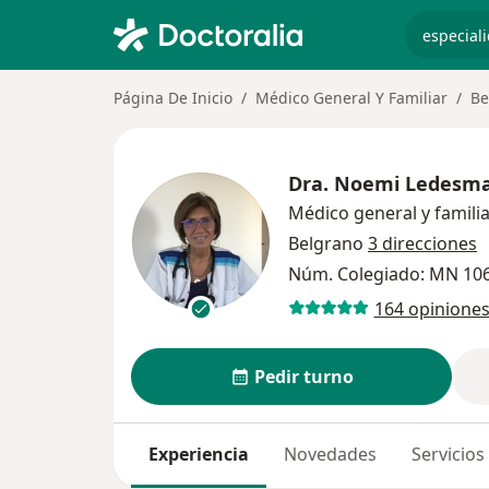
especiali
Página De Inicio
Médico General Y Familiar
Be
Dra.
Noemi Ledesm
Médico general y famili
Belgrano
3 direcciones
Núm. Colegiado: MN 10
164 opinione
Pedir turno
Experiencia
Novedades
Servicios