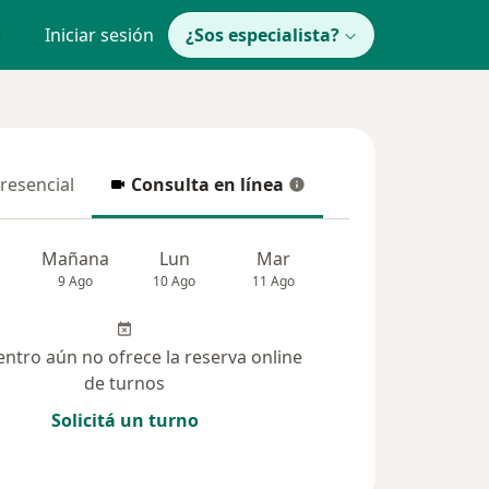
Iniciar sesión
¿Sos especialista?
presencial
Consulta en línea
resencial
Consulta en línea
Mañana
Lun
Mar
Mié
Jue
9 Ago
10 Ago
11 Ago
12 Ago
13 Ag
entro aún no ofrece la reserva online
de turnos
Solicitá un turno
iones (164)
Dudas solucionadas (9)