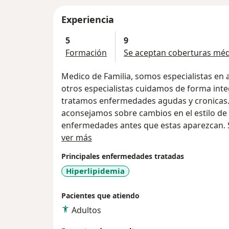
Experiencia
5
9
Formación
Se aceptan coberturas méd
Medico de Familia, somos especialistas en a
otros especialistas cuidamos de forma inte
tratamos enfermedades agudas y cronicas.
aconsejamos sobre cambios en el estilo de
enfermedades antes que estas aparezcan. Si
Sobre mí
especialistas, los medicos de familia coord
ver más
paciente para la resolución del problema a
Principales enfermedades tratadas
Hiperlipidemia
Pacientes que atiendo
Adultos