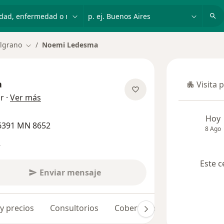
dad, enfermedad o nombre
p. ej. Buenos Aires
lgrano
Noemi Ledesma
Cambiar de ciudad
a
Visita 
Visita p
sobre las especializaciones
ar
·
Ver más
Hoy
6391 MN 8652
8 Ago
s
Este c
Enviar mensaje
 y precios
Consultorios
Coberturas médicas
Opin