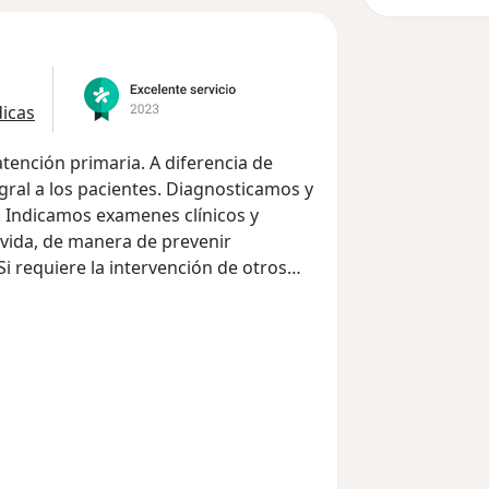
icas
tención primaria. A diferencia de
gral a los pacientes. Diagnosticamos y
 Indicamos examenes clínicos y
 vida, de manera de prevenir
 requiere la intervención de otros
inamos las acciones y guiamos al
gudo y su posterior seguimiento.