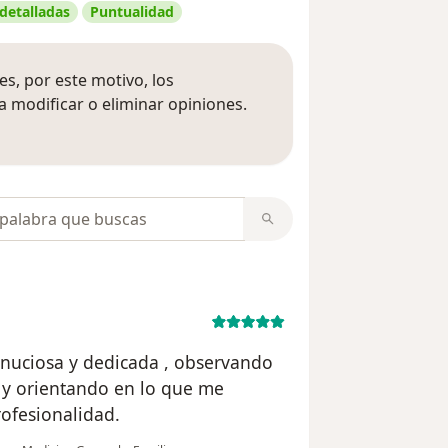
 detalladas
Puntualidad
s, por este motivo, los
 modificar o eliminar opiniones.
 opiniones
opiniones
nuciosa y dedicada , observando
 y orientando en lo que me
ofesionalidad.
en opinión del usuario Noemí B.