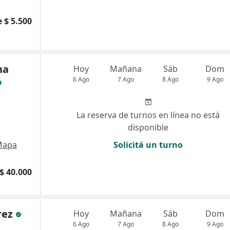
 $ 5.500
na
Hoy
Mañana
Sáb
Dom
6 Ago
7 Ago
8 Ago
9 Ago
La reserva de turnos en línea no está
disponible
Mapa
Solicitá un turno
$ 40.000
rez
Hoy
Mañana
Sáb
Dom
6 Ago
7 Ago
8 Ago
9 Ago