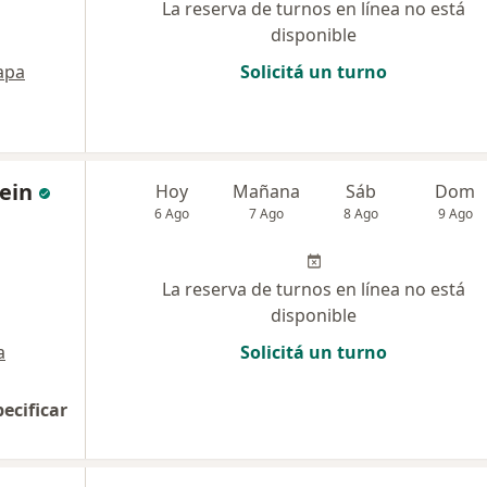
La reserva de turnos en línea no está
disponible
apa
Solicitá un turno
ein
Hoy
Mañana
Sáb
Dom
6 Ago
7 Ago
8 Ago
9 Ago
La reserva de turnos en línea no está
disponible
a
Solicitá un turno
pecificar