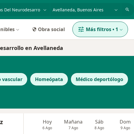
dad, enfermedad o nombre
p. ej. Buenos Aires
nibles
Obra social
Más filtros
•
1
desarrollo en Avellaneda
o vascular
Homeópata
Médico deportólogo
z
Hoy
Mañana
Sáb
Dom
6 Ago
7 Ago
8 Ago
9 Ago