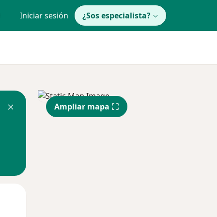
Iniciar sesión
¿Sos especialista?
Ampliar mapa
Lun
Mar
Mié
10 Ago
11 Ago
12 Ago