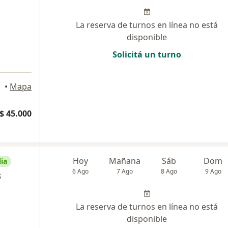
La reserva de turnos en línea no está
disponible
Solicitá un turno
•
Mapa
$ 45.000
Hoy
Mañana
Sáb
Dom
ia
6 Ago
7 Ago
8 Ago
9 Ago
s
La reserva de turnos en línea no está
disponible