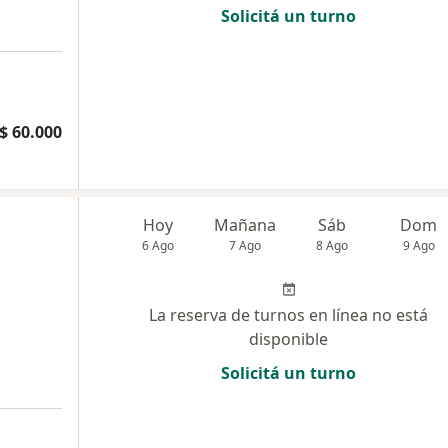
Solicitá un turno
$ 60.000
Hoy
Mañana
Sáb
Dom
6 Ago
7 Ago
8 Ago
9 Ago
La reserva de turnos en línea no está
disponible
Solicitá un turno
a