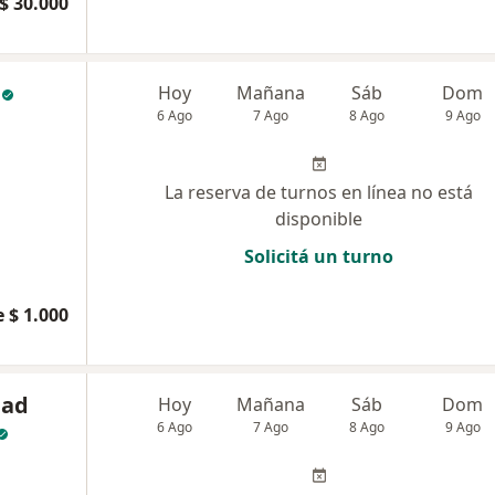
$ 30.000
Hoy
Mañana
Sáb
Dom
6 Ago
7 Ago
8 Ago
9 Ago
La reserva de turnos en línea no está
disponible
Solicitá un turno
 $ 1.000
dad
Hoy
Mañana
Sáb
Dom
6 Ago
7 Ago
8 Ago
9 Ago