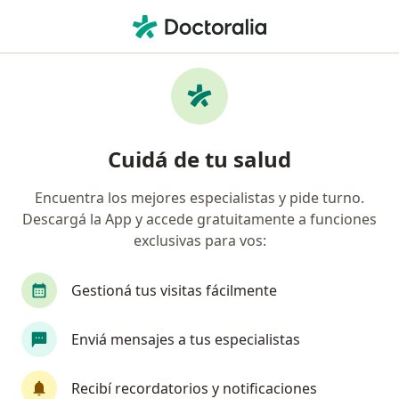
Men
Trastorno Obsesivo Compulsivo Toc • Lanús, Buenos Aires
Filtros
• 1
Obra social
Mapa
Especialistas en Trastorno obsesivo
Cuidá de tu salud
compulsivo (TOC) en Lanús
Encuentra los mejores especialistas y pide turno.
Descargá la App y accede gratuitamente a funciones
¿Qué especialidad estás buscando?
exclusivas para vos:
Psicólogo
Psicoanalista
Psiquiatra
C
Gestioná tus visitas fácilmente
Enviá mensajes a tus especialistas
Recibí recordatorios y notificaciones