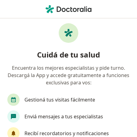
Men
Obesidad • Tandil, Buenos Aires
Filtros
• 1
Obra social
Mapa
Especialistas en Obesidad en Tandil
Cuidá de tu salud
Encuentra los mejores especialistas y pide turno.
¿Qué especialidad estás buscando?
Descargá la App y accede gratuitamente a funciones
Nutricionista
Psicólogo
Médico general y 
exclusivas para vos:
Gestioná tus visitas fácilmente
Enviá mensajes a tus especialistas
Recibí recordatorios y notificaciones