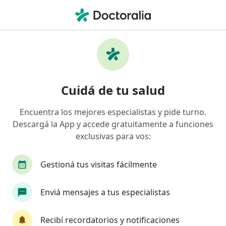
Men
Psicólogo • Tandil, Buenos Aires
Filtros
Obra social
Mapa
Psicólogos en Tandil
Cuidá de tu salud
Encuentra los mejores especialistas y pide turno.
¿Cuál es tu obra social?
Descargá la App y accede gratuitamente a funciones
OSDE Binario
Swiss Medical
IOMA
exclusivas para vos:
AcaSalud
Accord Salud
Ver más
Gestioná tus visitas fácilmente
Enviá mensajes a tus especialistas
Recibí recordatorios y notificaciones