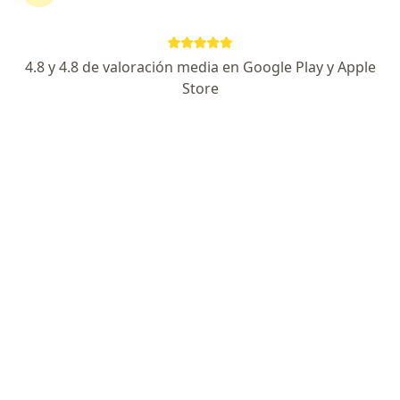
4.8 y 4.8 de valoración media en Google Play y Apple
Store
Lic. Jonatan Sallustio
·
Ver más
Psicólogo, Psicoanalista
79 opiniones
Dirección
En línea
9 de Julio 304, Tandil
•
Mapa
online
Atención clínica de niños y niñas
desde $ 1.000
Este especialista no ofrece reserva de turno en línea en esta dirección.
Solicitá un turno