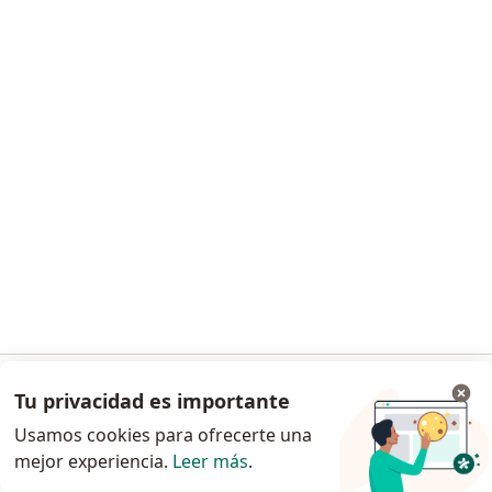
Lic. Nadia Gómez Fares
·
Ver más
Psicólogo, Psicoanalista
9 opiniones
Psicoanálisis
$ 60.000
Este especialista no ofrece reserva de turno en línea en esta dirección.
Tu privacidad es importante
Ir a la app
Solicitá un turno
Usamos cookies para ofrecerte una
mejor experiencia.
Leer más
.
Continuar en el navegador