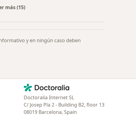
er más (15)
Más en esta categoría: Especialistas más solicitados
informativo y en ningún caso deben
Contacto
Doctoralia - Página de inicio
Doctoralia Internet SL
C/ Josep Pla 2 - Building B2, floor 13
08019 Barcelona, Spain