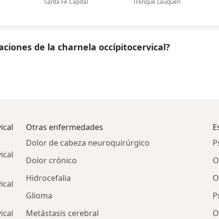
Santa Fe Capital
Trenque Lauquen
ciones de la charnela occípitocervical?
ical
Otras enfermedades
E
Dolor de cabeza neuroquirúrgico
P
ical
Dolor crónico
O
Hidrocefalia
O
ical
Glioma
P
ical
Metástasis cerebral
O