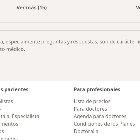
Ver más (15)
V
Más en esta categoría: Otras enfermedades
ia, especialmente preguntas y respuestas, son de carácter 
to médico.
os pacientes
Para profesionales
listas
Lista de precios
s
Para doctores
á al Especialista
Agenda para doctores
amentos
Condiciones de los Planes
os
Doctoralia
medades