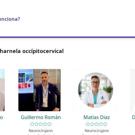
unciona?
harnela occípitocervical
no
Guillermo Román
Matias Diaz
D
Neurocirujano
Neurocirujano