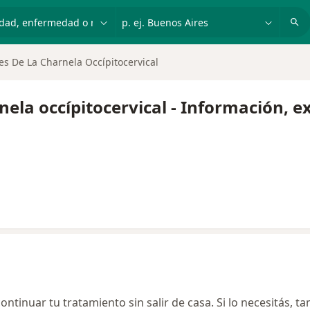
dad, enfermedad o nombre
p. ej. Buenos Aires
s De La Charnela Occípitocervical
ela occípitocervical - Información, e
ontinuar tu tratamiento sin salir de casa. Si lo necesitás, t