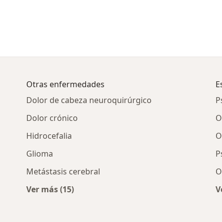
Otras enfermedades
E
Dolor de cabeza neuroquirúrgico
P
Dolor crónico
O
Hidrocefalia
O
Glioma
P
Metástasis cerebral
O
Ver más (15)
V
Más en esta categoría: Otras enfermedades
pinal por ciudad