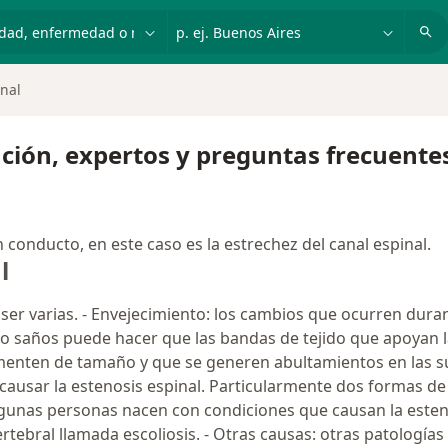
dad, enfermedad o nombre
p. ej. Buenos Aires
inal
ación, expertos y preguntas frecuente
n conducto, en este caso es la estrechez del canal espinal.
l
 ser varias. - Envejecimiento: los cambios que ocurren dura
 lo saños puede hacer que las bandas de tejido que apoyan 
menten de tamaño y que se generen abultamientos en las su
 causar la estenosis espinal. Particularmente dos formas de ar
lgunas personas nacen con condiciones que causan la esteno
rtebral llamada escoliosis. - Otras causas: otras patologí