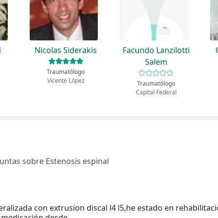
i
Nicolas Siderakis
Facundo Lanzilotti
Salem
Traumatólogo
Vicente López
Traumatólogo
Capital Federal
ntas sobre Estenosis espinal
alizada con extrusion discal l4 l5,he estado en rehabilitaci
on medicación desde…