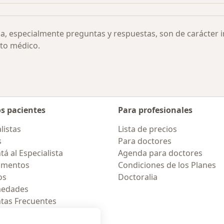
ia, especialmente preguntas y respuestas, son de carácter 
to médico.
os pacientes
Para profesionales
listas
Lista de precios
s
Para doctores
á al Especialista
Agenda para doctores
amentos
Condiciones de los Planes
os
Doctoralia
medades
tas Frecuentes
ión para móvil