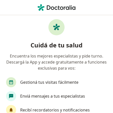
Men
¿Qué estás buscando?
Página De Inicio
Enfermedades
Estrechez De Las Arterias Renales
Estrechez de las arterias renales -
Cuidá de tu salud
Información, expertos y
Encuentra los mejores especialistas y pide turno.
preguntas frecuentes
Descargá la App y accede gratuitamente a funciones
exclusivas para vos:
¿Qué es?
La hipertensión renovascular es una manifestación
Gestioná tus visitas fácilmente
clínica de una enfermedad anatómica que
corresponde a una estrechez de las arterias renales
Enviá mensajes a tus especialistas
que son las que irrigan estos órganos y permiten su
adecuado funcionamiento. Es un tipo de
Recibí recordatorios y notificaciones
hipertensión poco frecuente que representa menos