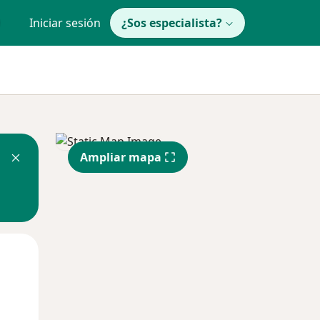
Iniciar sesión
¿Sos especialista?
Ampliar mapa
Lun
Mar
Mié
10 Ago
11 Ago
12 Ago