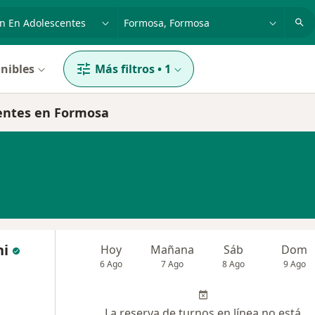
dad, enfermedad o nombre
p. ej. Buenos Aires
nibles
Más filtros
•
1
centes en Formosa
ni
Hoy
Mañana
Sáb
Dom
6 Ago
7 Ago
8 Ago
9 Ago
La reserva de turnos en línea no está