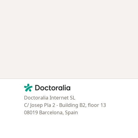
Contacto
Doctoralia - Página de inicio
Doctoralia Internet SL
C/ Josep Pla 2 - Building B2, floor 13
08019 Barcelona, Spain