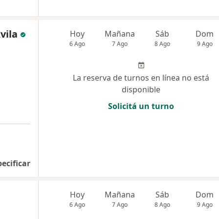
vila
Hoy
Mañana
Sáb
Dom
6 Ago
7 Ago
8 Ago
9 Ago
La reserva de turnos en línea no está
disponible
Solicitá un turno
pecificar
Hoy
Mañana
Sáb
Dom
6 Ago
7 Ago
8 Ago
9 Ago