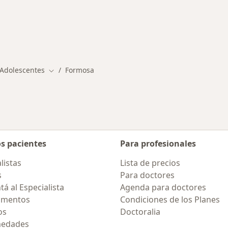
ermedades en Formosa
 Adolescentes
Formosa
Cambiar de ciudad
os pacientes
Para profesionales
listas
Lista de precios
s
Para doctores
á al Especialista
Agenda para doctores
amentos
Condiciones de los Planes
os
Doctoralia
medades