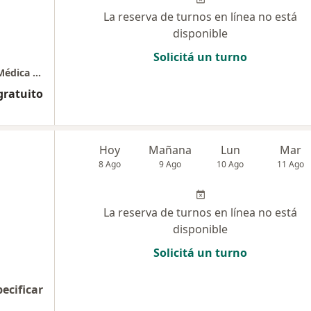
La reserva de turnos en línea no está
disponible
Solicitá un turno
Salud Preventiva - Centro de Computación Médica del Nordeste
gratuito
Hoy
Mañana
Lun
Mar
8 Ago
9 Ago
10 Ago
11 Ago
La reserva de turnos en línea no está
disponible
Solicitá un turno
pecificar