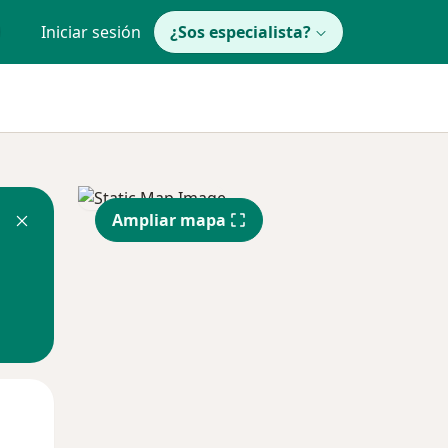
Iniciar sesión
¿Sos especialista?
Ampliar mapa
Mié
Jue
Vie
12 Ago
13 Ago
14 Ago