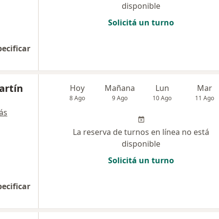
disponible
Solicitá un turno
pecificar
artín
Hoy
Mañana
Lun
Mar
8 Ago
9 Ago
10 Ago
11 Ago
ás
La reserva de turnos en línea no está
disponible
Solicitá un turno
pecificar