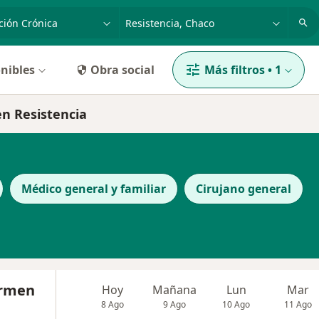
dad, enfermedad o nombre
p. ej. Buenos Aires
nibles
Obra social
Más filtros
•
1
en Resistencia
Médico general y familiar
Cirujano general
armen
Hoy
Mañana
Lun
Mar
8 Ago
9 Ago
10 Ago
11 Ago