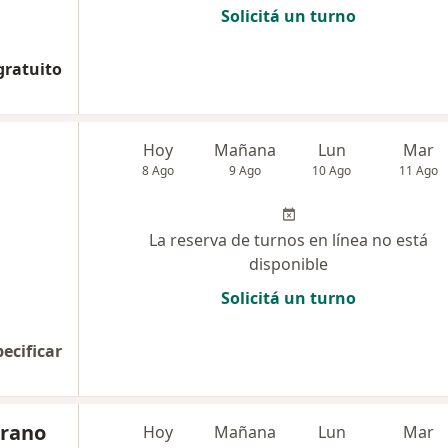
Solicitá un turno
gratuito
Hoy
Mañana
Lun
Mar
8 Ago
9 Ago
10 Ago
11 Ago
La reserva de turnos en línea no está
disponible
Solicitá un turno
pecificar
Arano
Hoy
Mañana
Lun
Mar