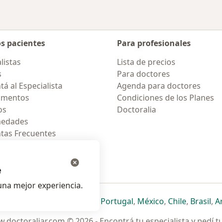
os pacientes
Para profesionales
listas
Lista de precios
s
Para doctores
á al Especialista
Agenda para doctores
amentos
Condiciones de los Planes
os
Doctoralia
medades
tas Frecuentes
ión para móvil
e
na mejor experiencia.
ueva pestaña
en una nueva pestaña
e abre en una nueva pestaña
se abre en una nueva pestaña
se abre en una nueva pestaña
se abre en una nueva pestaña
se abre en una nueva p
se abre en una
se abre e
se
Italia
,
Deutschland
,
Česko
,
Portugal
,
México
,
Chile
,
Brasil
,
A
.doctoraliar.com © 2026 - Encontrá tu especialista y pedí t