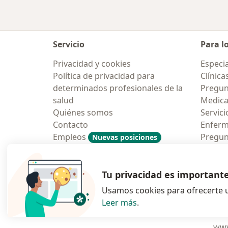
Servicio
Para l
Privacidad y cookies
Especia
Política de privacidad para
Clínica
determinados profesionales de la
Pregunt
salud
Medic
Quiénes somos
Servici
Contacto
Enfer
Empleos
Pregun
Nuevas posiciones
Condiciones Generales de
Aplicac
Contratación
Tu privacidad es important
Usamos cookies para ofrecerte u
Leer más
.
se abre en una n
se abre 
s
Polska
,
Türkiye
,
España
,
www