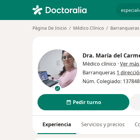
especiali
Página De Inicio
Médico Clínico
Barranqueras
Dra.
María del Car
Médico clínico
·
Ver más
Barranqueras
1 direcci
Núm. Colegiado: 137848
Pedir turno
Experiencia
Servicios y precios
Co