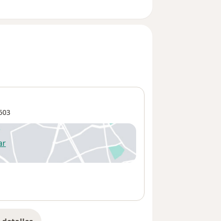
503
ar
 abre en una nueva pestaña