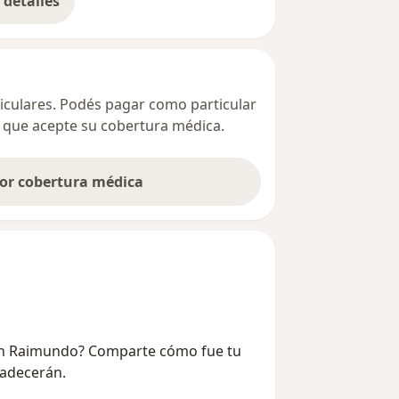
detalles
bre la dirección
ticulares. Podés pagar como particular
ta que acepte su cobertura médica.
por cobertura médica
men Raimundo? Comparte cómo fue tu
radecerán.