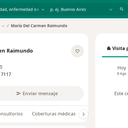
dad, enfermedad o nombre
p. ej. Buenos Aires
María Del Carmen Raimundo
Cambiar de ciudad
Visita 
men Raimundo
Visita p
sobre las especializaciones
ón
Hoy
 7117
8 Ago
Enviar mensaje
Este c
nsultorios
Coberturas médicas
Opiniones