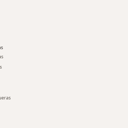
as
as
s
ueras
ría: Enfermedades más tratadas