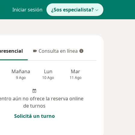
Iniciar sesión
¿Sos especialista?
presencial
Consulta en línea
resencial
Consulta en línea
Mañana
Lun
Mar
Mié
Jue
9 Ago
10 Ago
11 Ago
12 Ago
13 Ag
entro aún no ofrece la reserva online
de turnos
Solicitá un turno