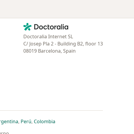
Contacto
Doctoralia - Página de inicio
Doctoralia Internet SL
C/ Josep Pla 2 - Building B2, floor 13
08019 Barcelona, Spain
estaña
 nueva pestaña
n una nueva pestaña
 abre en una nueva pestaña
se abre en una nueva pestaña
se abre en una nueva pestaña
se abre en una nueva pestaña
rgentina
,
Perú
,
Colombia
urno