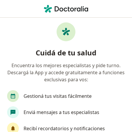
Men
Reflujo Gastroesofágico • Resistencia, Chaco
Filtros
• 1
Obra social
Mapa
Especialistas en Reflujo Gastroesofágico en
Cuidá de tu salud
Resistencia
Encuentra los mejores especialistas y pide turno.
Descargá la App y accede gratuitamente a funciones
¿Qué especialidad estás buscando?
exclusivas para vos:
Nutricionista
Gastroenterólogo
Cirujano
Gestioná tus visitas fácilmente
Enviá mensajes a tus especialistas
Recibí recordatorios y notificaciones