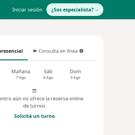
Iniciar sesión
¿Sos especialista?
presencial
Consulta en línea
resencial
Consulta en línea
Mañana
Sáb
Dom
Lun
Mar
7 Ago
8 Ago
9 Ago
10 Ago
11 Ag
entro aún no ofrece la reserva online
de turnos
Solicitá un turno
iones (171)
Dudas solucionadas (489)