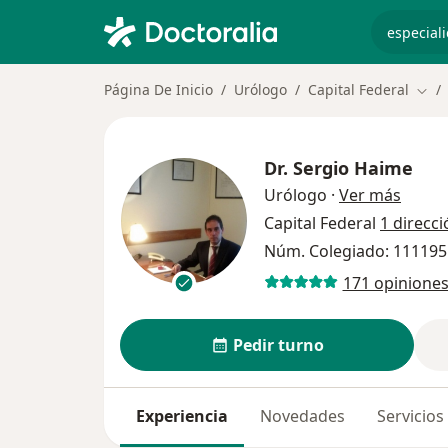
especiali
Página De Inicio
Urólogo
Capital Federal
Camb
Dr.
Sergio Haime
sobre 
Urólogo
·
Ver más
Capital Federal
1 direcci
Núm. Colegiado: 111195
171 opinione
Pedir turno
Experiencia
Novedades
Servicios