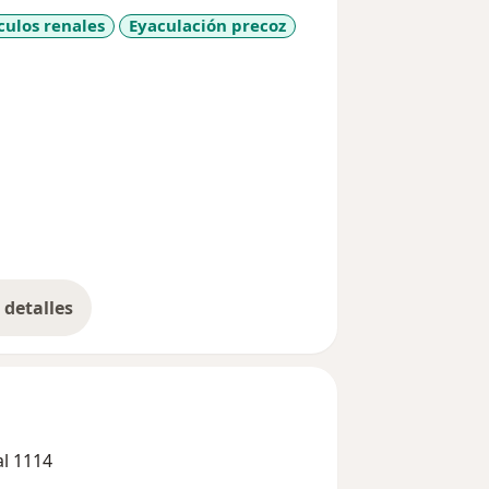
culos renales
Eyaculación precoz
ses
detalles
bre la experiencia
al 1114