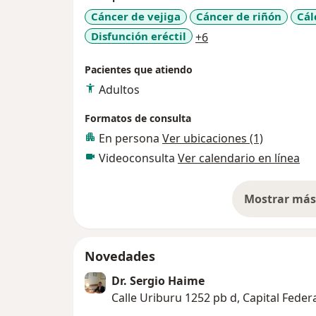
Cáncer de vejiga
Cáncer de riñón
Cál
a11y_sr_more_disea
Disfunción eréctil
+6
Pacientes que atiendo
Adultos
Formatos de consulta
En persona
Ver ubicaciones (1)
Videoconsulta
Ver calendario en línea
Mostrar más 
so
Novedades
Dr. Sergio Haime
Calle Uriburu 1252 pb d, Capital Feder