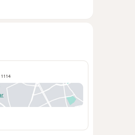
1114
ar
 abre en una nueva pestaña