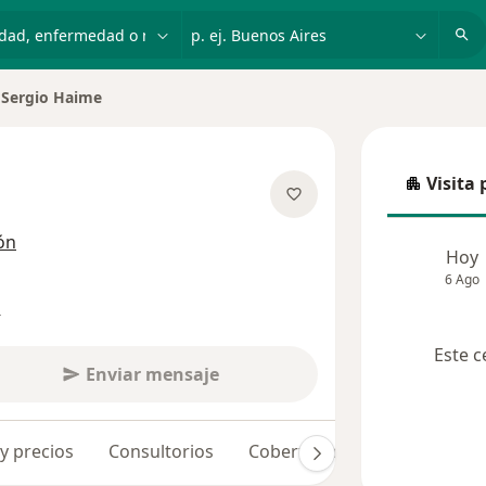
dad, enfermedad o nombre
p. ej. Buenos Aires
Sergio Haime
iar de ciudad
Visita 
Visita p
las especializaciones
ón
Hoy
6 Ago
s
Este c
Enviar mensaje
 y precios
Consultorios
Coberturas médicas
Opin