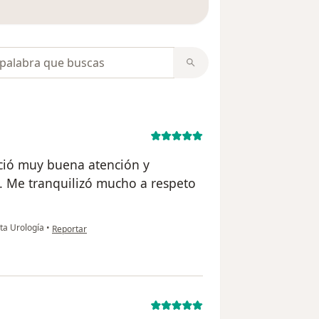
opiniones
eció muy buena atención y
. Me tranquilizó mucho a respeto
en opinión del usuario Hebert Souza
ta Urología
•
Reportar