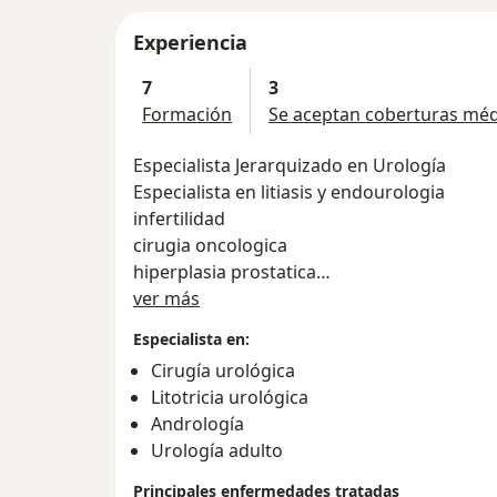
Experiencia
7
3
Formación
Se aceptan coberturas méd
Especialista Jerarquizado en Urología
Especialista en litiasis y endourologia
infertilidad
cirugia oncologica
hiperplasia prostatica
Sobre mí
disfunciones sexuales
ver más
eyaculacion precoz
Especialista en:
Se acepta Osde
Cirugía urológica
Litotricia urológica
Andrología
Urología adulto
Principales enfermedades tratadas