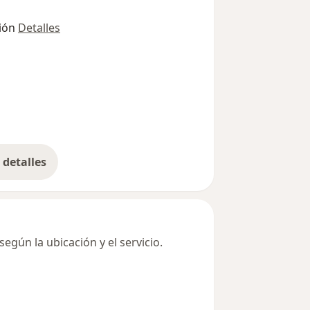
ión
Detalles
detalles
bre la dirección
egún la ubicación y el servicio.