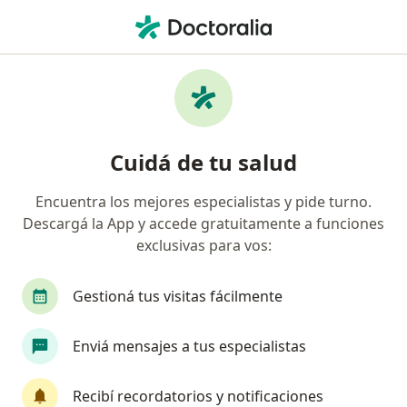
Men
Disfunción Sexual Masculina • Capital Federal, Capital Federal
Filtros
• 1
Obra social
Mapa
Especialistas en Disfunción sexual
Cuidá de tu salud
masculina en Capital Federal
Encuentra los mejores especialistas y pide turno.
Descargá la App y accede gratuitamente a funciones
¿Qué especialidad estás buscando?
exclusivas para vos:
Urólogo
Sexólogo
Psicólogo
Ginecól
Gestioná tus visitas fácilmente
Enviá mensajes a tus especialistas
Recibí recordatorios y notificaciones